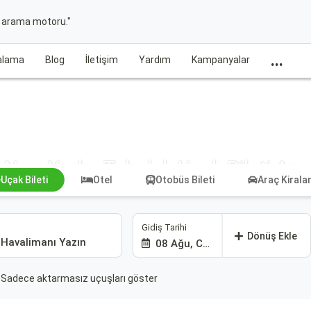
t arama motoru."
...
ralama
Blog
İletişim
Yardım
Kampanyalar
New York - Tobolsk Uçak Bileti Ara
Uçak Bileti
Otel
Otobüs Bileti
Araç Kiral
Gidiş Tarihi
Dönüş Ekle
08 Ağu, Cmt
Sadece aktarmasız uçuşları göster