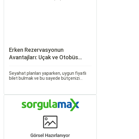
ilişkiler bulunmaktadır.
Erken Rezervasyonun
Avantajları: Uçak ve Otobüs
Bileti Satın Alma İpuçları
Seyahat planları yaparken, uygun fiyatlı
bilet bulmak ve bu sayede bütçenizi
korumak herkesin arzusudur. Günümüzde
erken rezervasyon yapmak, yalnızca
seyahatin maliyetini azaltmakla kalmaz,
aynı zamanda daha kaliteli bir seyahat
deneyimi yaşamanızı sağlar.