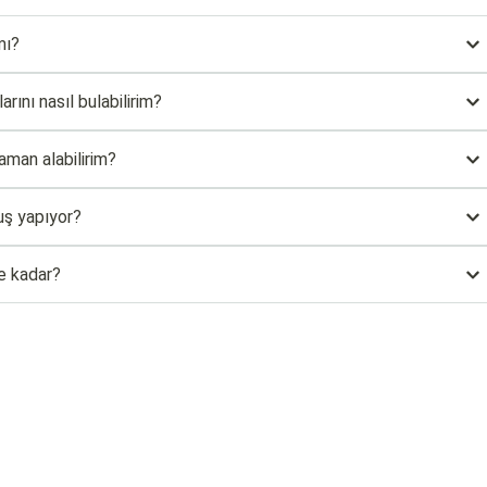
mı?
rını nasıl bulabilirim?
aman alabilirim?
uş yapıyor?
e kadar?