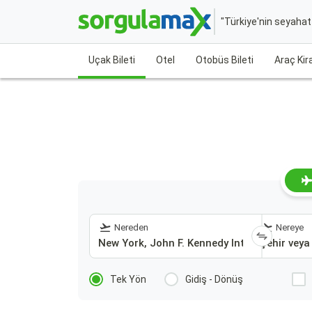
"Türkiye'nin seyaha
Uçak Bileti
Otel
Otobüs Bileti
Araç Ki
Nereden
Nereye
Tek Yön
Gidiş - Dönüş