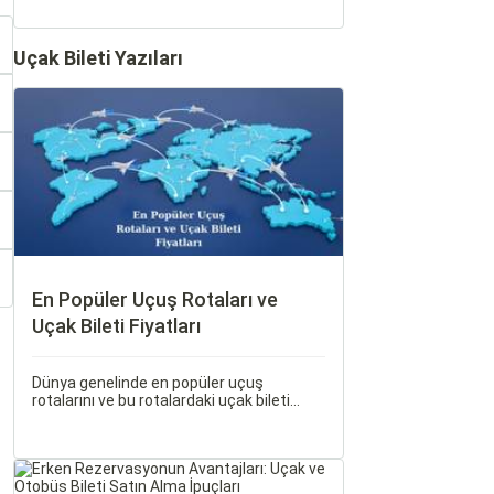
Uçak Bileti Yazıları
En Popüler Uçuş Rotaları ve
Uçak Bileti Fiyatları
Dünya genelinde en popüler uçuş
rotalarını ve bu rotalardaki uçak bileti
fiyatlarına dair ayrıntılı bir analiz yapmak
oldukça kapsamlı bir konudur. En popüler
rotalar, çeşitli faktörlere bağlı olarak
değişebilir; bunlar arasında ekonomik
durumlar, turizm trendleri ve uluslararası