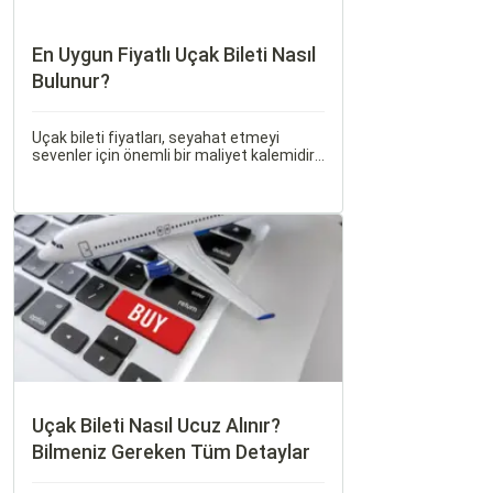
En Uygun Fiyatlı Uçak Bileti Nasıl
Bulunur?
Uçak bileti fiyatları, seyahat etmeyi
sevenler için önemli bir maliyet kalemidir.
Ancak, doğru stratejiler ve biraz
araştırma ile uygun fiyatlı uçak bileti
bulmak mümkündür.
Uçak Bileti Nasıl Ucuz Alınır?
Bilmeniz Gereken Tüm Detaylar