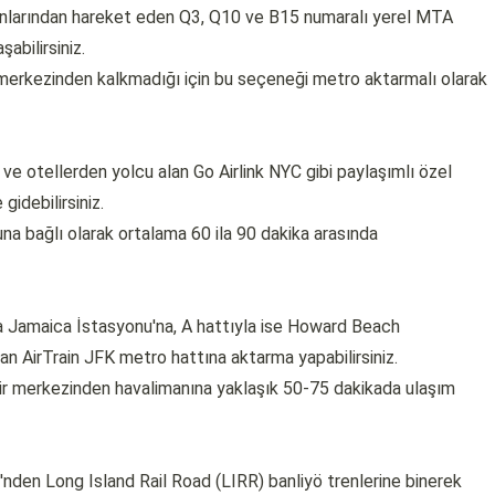
onlarından hareket eden Q3, Q10 ve B15 numaralı yerel MTA
abilirsiniz.
merkezinden kalkmadığı için bu seçeneği metro aktarmalı olarak
e otellerden yolcu alan Go Airlink NYC gibi paylaşımlı özel
gidebilirsiniz.
una bağlı olarak ortalama 60 ila 90 dakika arasında
a Jamaica İstasyonu'na, A hattıyla ise Howard Beach
an AirTrain JFK metro hattına aktarma yapabilirsiniz.
ir merkezinden havalimanına yaklaşık 50-75 dakikada ulaşım
nden Long Island Rail Road (LIRR) banliyö trenlerine binerek