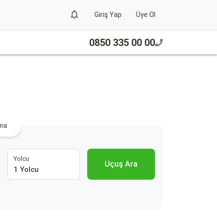
Giriş Yap
Üye Ol
0850 335 00 00
ama
Yolcu
Uçuş Ara
1 Yolcu