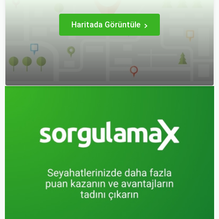
yöntemlerle uçak bileti
sağlamak adına büyük
almanın birçok püf noktası
önem taşır.
var.
Haritada Görüntüle