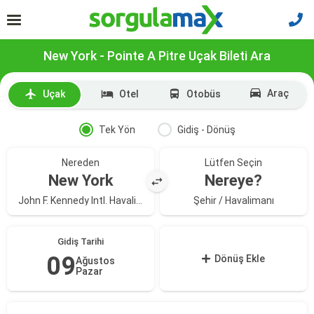
New York - Pointe A Pitre Uçak Bileti Ara
Araç
Uçak
Otel
Otobüs
Tek Yön
Gidiş - Dönüş
Nereden
Lütfen Seçin
New York
Nereye?
John F. Kennedy Intl. Havalimanı
Şehir / Havalimanı
Gidiş Tarihi
09
Dönüş Ekle
Ağustos
Pazar