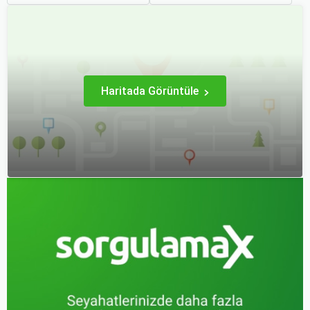
zaman cazip olmuştur.
yapmak, bütçenizden
Peki, uçak biletinizi daha
tasarruf etmenin en etkili
uygun fiyatlarla nasıl
yollarından biridir.
alabilirsiniz? Aslında doğru
zamanda ve doğru
yöntemlerle uçak bileti
almanın birçok püf noktası
var.
Haritada Görüntüle