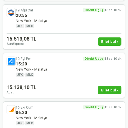
19 Ağu Çar
Direkt Uçuş
13 sa 10 dk
20:55
New York - Malatya
JFK
·
MLX
15.513,08 TL
Bilet bul ›
SunExpress
10 Eyl Per
Direkt Uçuş
13 sa 10 dk
15:20
New York - Malatya
JFK
·
MLX
15.138,10 TL
Bilet bul ›
AJet
16 Eki Cum
Direkt Uçuş
13 sa 10 dk
06:20
New York - Malatya
JFK
·
MLX