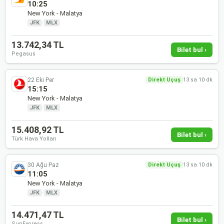
10:25
New York - Malatya
JFK
·
MLX
13.742,34 TL
Bilet bul ›
Pegasus
22 Eki Per
Direkt Uçuş
13 sa 10 dk
15:15
New York - Malatya
JFK
·
MLX
15.408,92 TL
Bilet bul ›
Türk Hava Yolları
30 Ağu Paz
Direkt Uçuş
13 sa 10 dk
11:05
New York - Malatya
JFK
·
MLX
14.471,47 TL
Bilet bul ›
SunExpress