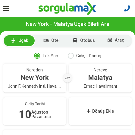
New York - Malatya Uçak Bileti Ara
Araç
Uçak
Otel
Otobüs
Tek Yön
Gidiş - Dönüş
Nereden
Nereye
New York
Malatya
John F. Kennedy Intl. Havalimanı
Erhaç Havalimanı
Gidiş Tarihi
10
Dönüş Ekle
Ağustos
Pazartesi