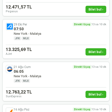
12.471,57 TL
Bilet bul ›
Pegasus
29 Eki Per
Direkt Uçuş
13 sa 10 dk
07:50
New York - Malatya
JFK
·
MLX
13.325,69 TL
Bilet bul ›
AJet
21 Ağu Cum
Direkt Uçuş
13 sa 10 dk
06:05
New York - Malatya
JFK
·
MLX
12.763,22 TL
Bilet bul ›
SunExpress
16 Ağu Paz
Direkt Uçuş
13 sa 10 dk