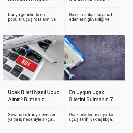
Bileti Fiyatları
Gerekenler
Dünya genelinde en
Havalimanları, seyahat
popüler uçuş rotalarını ve
edenlerin güvenliği ve
bu rotalardaki uçak bileti
rahatlığı için çeşitli
fiyatlarına dair ayrıntılı bir
kurallara ve düzenlemelere
analiz yapmak oldukça
tabidir. Bu yazıda,
kapsamlı bir konudur. En
havalimanlarında dikkat
popüler rotalar, çeşitli
edilmesi gereken önemli
faktörlere bağlı olarak
noktaları, güvenlik
değişebilir; bunlar arasında
kontrollerini ve bekleme
ekonomik durumlar, turizm
süreleri hakkında ipuçlarını
trendleri ve uluslararası
detaylı bir şekilde ele
ilişkiler bulunmaktadır.
alacağız.
Uçak Bileti Nasıl Ucuz
En Uygun Uçak
Alınır? Bilmeniz
Biletini Bulmanın 7
Gereken Tüm
Püf Noktası
Detaylar
Seyahat etmeyi sevenler
Uçak biletlerinin fiyatları,
ya da iş nedeniyle sıkça
uçuş tarihi yaklaştıkça
seyahat edenler için ucuz
genellikle artar. Bu yüzden
uçak bileti bulmak her
erken rezervasyon