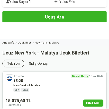
1
Yolcu Sayısı:
Yolcu Ekle
Uçuş Ara
Anasayfa
Uçak Bileti
New York - Malatya
Ucuz New York - Malatya Uçak Biletleri
Tek Yön
Gidiş-Dönüş
8 Eki Per
Direkt Uçuş
13 sa 10 dk
15:25
New York - Malatya
JFK
·
MLX
15.075,60 TL
Bilet bul ›
SunExpress