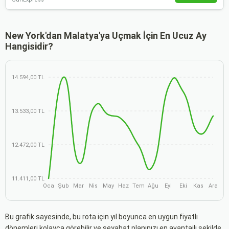
New York'dan Malatya'ya Uçmak İçin En Ucuz Ay
Hangisidir?
14.594,00 TL
13.533,00 TL
12.472,00 TL
11.411,00 TL
Oca
Şub
Mar
Nis
May
Haz
Tem
Ağu
Eyl
Eki
Kas
Ara
Bu grafik sayesinde, bu rota için yıl boyunca en uygun fiyatlı
dönemleri kolayca görebilir ve seyahat planınızı en avantajlı şekilde