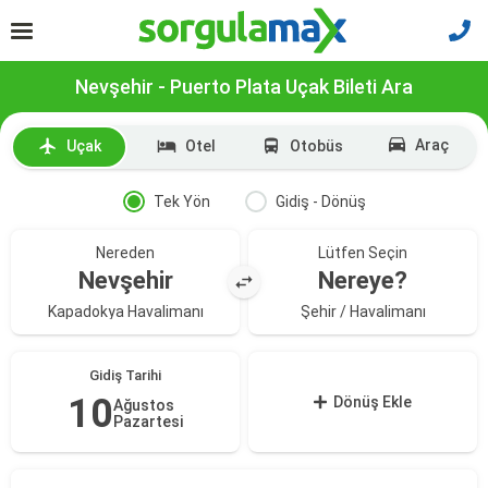
Nevşehir - Puerto Plata Uçak Bileti Ara
Araç
Uçak
Otel
Otobüs
Tek Yön
Gidiş - Dönüş
Nereden
Lütfen Seçin
Nevşehir
Nereye?
Kapadokya Havalimanı
Şehir / Havalimanı
Gidiş Tarihi
10
Dönüş Ekle
Ağustos
Pazartesi