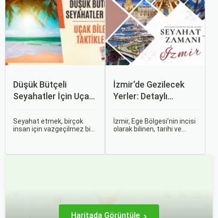
rağmen modern dünyanın
yapmak, yalnızca
dinamikleriyle uyum içinde
seyahatin maliyetini
yaşamaktadır.
azaltmakla kalmaz, aynı
zamanda daha kaliteli bir
seyahat deneyimi
yaşamanızı sağlar.
Düşük Bütçeli
İzmir’de Gezilecek
Seyahatler İçin Uçak
Yerler: Detaylı
Bileti Taktikleri
Rehber
Seyahat etmek, birçok
İzmir, Ege Bölgesi’nin incisi
insan için vazgeçilmez bir
olarak bilinen, tarihi ve
tutkudur. Yeni yerler
kültürel zenginlikleri, doğal
keşfetmek, farklı
güzellikleri ve modern
kültürlerle tanışmak ve
yaşam tarzı ile öne çıkan
unutulmaz anılar
bir şehirdir. Türkiye’nin en
biriktirmek için seyahat
büyük üçüncü şehri olan
etmek harika bir yoldur.
İzmir, farklı dönemlere ait
tarihi eserleri, eşsiz plajları
ve renkli gece hayatı ile
ziyaretçilerine unutulmaz
deneyimler sunmaktadır.
Haritada Görüntüle