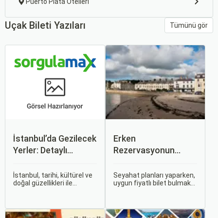
Puerto Plata Otelleri
Uçak Bileti Yazıları
Tümünü gör
İstanbul’da Gezilecek
Erken
Yerler: Detaylı
Rezervasyonun
Rehber
Avantajları: Uçak ve
Otobüs Bileti Satın
İstanbul, tarihi, kültürel ve
Seyahat planları yaparken,
doğal güzellikleri ile
uygun fiyatlı bilet bulmak
Alma İpuçları
dünyanın en büyüleyici
ve bu sayede bütçenizi
şehirlerinden biridir. İki
korumak herkesin
kıtayı birleştiren bu şehir,
arzusudur. Günümüzde
binlerce yıllık tarihine
erken rezervasyon