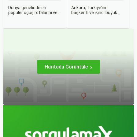
Dünya genelinde en
Ankara, Türkiye’nin
popüler uçuş rotalarını ve
başkenti ve ikinci büyük
bu rotalardaki uçak bileti
şehri olarak zengin tarihî
fiyatlarına dair ayrıntılı bir
mirası, kültürel etkinlikleri
analiz yapmak oldukça
ve modern yaşam tarzı ile
kapsamlı bir konudur. En
dikkat çekmektedir.
popüler rotalar, çeşitli
Anadolu’nun kalbinde yer
faktörlere bağlı olarak
alan bu şehir, hem tarihî
değişebilir; bunlar arasında
zenginlikleri hem de doğal
ekonomik durumlar, turizm
güzellikleri ile
trendleri ve uluslararası
ziyaretçilerine çeşitli keşif
ilişkiler bulunmaktadır.
imkanları sunmaktadır.
Haritada Görüntüle