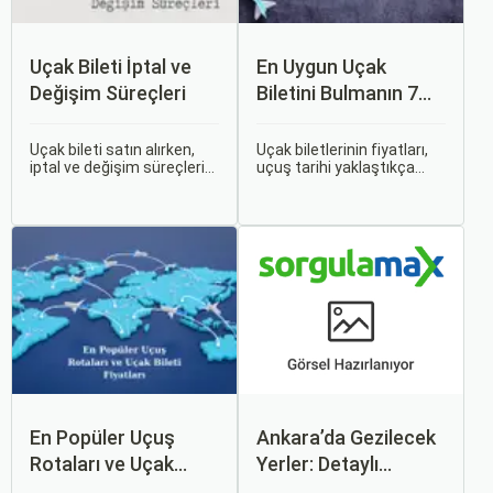
Uçak Bileti İptal ve
En Uygun Uçak
Değişim Süreçleri
Biletini Bulmanın 7
Püf Noktası
Uçak bileti satın alırken,
Uçak biletlerinin fiyatları,
iptal ve değişim süreçlerini
uçuş tarihi yaklaştıkça
bilmek, seyahatinizde
genellikle artar. Bu yüzden
beklenmedik durumlarla
erken rezervasyon
karşılaştığınızda size
yapmak, bütçenizden
büyük avantaj sağlar. Bu
tasarruf etmenin en etkili
makalede, uçak bileti iptal
yollarından biridir.
ve değişim süreçlerinin
nasıl işlediği, hangi
durumlarda ücret iadesi
alabileceğiniz konularına
değineceğiz.
En Popüler Uçuş
Ankara’da Gezilecek
Rotaları ve Uçak
Yerler: Detaylı
Bileti Fiyatları
Rehber