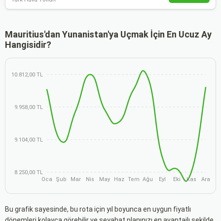
Mauritius'dan Yunanistan'ya Uçmak İçin En Ucuz Ay
Hangisidir?
10.812,00 TL
9.958,00 TL
9.104,00 TL
8.250,00 TL
Oca
Şub
Mar
Nis
May
Haz
Tem
Ağu
Eyl
Eki
Kas
Ara
Bu grafik sayesinde, bu rota için yıl boyunca en uygun fiyatlı
dönemleri kolayca görebilir ve seyahat planınızı en avantajlı şekilde