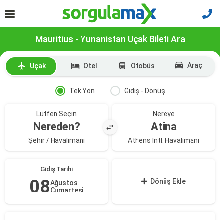
Mauritius - Yunanistan Uçak Bileti Ara
Araç
Uçak
Otel
Otobüs
Tek Yön
Gidiş - Dönüş
Lütfen Seçin
Nereye
Nereden?
Atina
Şehir / Havalimanı
Athens Intl. Havalimanı
Gidiş Tarihi
08
Dönüş Ekle
Ağustos
Cumartesi