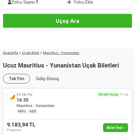
1
Yolcu Sayısı:
Yolcu Ekle
Uçuş Ara
Anasayfa
Uçak Bileti
Mauritius - Yunanistan
Ucuz Mauritius - Yunanistan Uçak Biletleri
Tek Yön
Gidiş-Dönüş
29 Eki Per
Direkt Uçuş
11 sa
16:35
Mauritius - Yunanistan
MRU
·
AXD
9.183,94 TL
Bilet bul ›
Pegasus