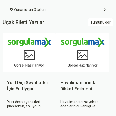
Yunanistan Otelleri
Uçak Bileti Yazıları
Tümünü gör
Yurt Dışı Seyahatleri
Havalimanlarında
İçin En Uygun
Dikkat Edilmesi
Zamanlar
Gerekenler
Yurt dışı seyahatleri
Havalimanları, seyahat
planlarken, en uygun
edenlerin güvenliği ve
zaman dilimlerini seçmek
rahatlığı için çeşitli
hem ekonomik açıdan
kurallara ve düzenlemelere