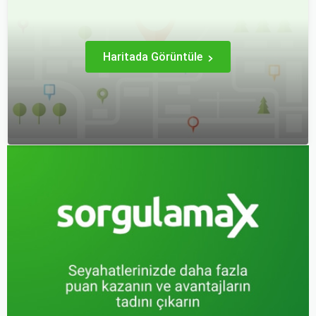
hale getirebilirsiniz.
azaltmakla kalmaz, aynı
zamanda daha kaliteli bir
seyahat deneyimi
yaşamanızı sağlar.
Haritada Görüntüle