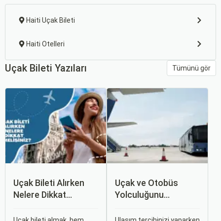
Haiti Uçak Bileti
Haiti Otelleri
Uçak Bileti Yazıları
Tümünü gör
Uçak Bileti Alırken
Uçak ve Otobüs
Nelere Dikkat
Yolculuğunu
Etmelisiniz?
Karşılaştırın: Hangisi
Sizin İçin Uygun?
Uçak bileti almak, hem
Ulaşım tercihinizi yaparken