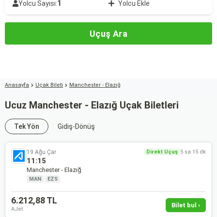
1
Yolcu Sayısı:
Yolcu Ekle
Uçuş Ara
Anasayfa
Uçak Bileti
Manchester - Elazığ
Ucuz Manchester - Elazığ Uçak Biletleri
Tek Yön
Gidiş-Dönüş
19 Ağu Çar
Direkt Uçuş
5 sa 15 dk
11:15
Manchester - Elazığ
MAN
·
EZS
6.212,88 TL
Bilet bul ›
AJet