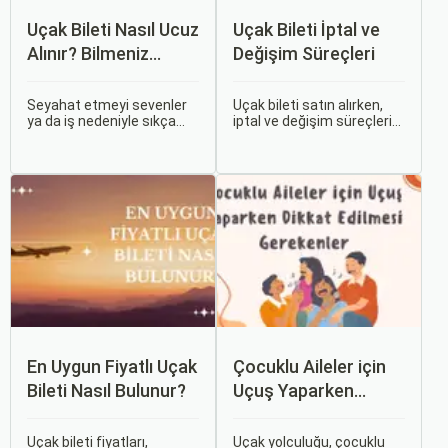
Uçak Bileti Nasıl Ucuz
Uçak Bileti İptal ve
Alınır? Bilmeniz
Değişim Süreçleri
Gereken Tüm
Detaylar
Seyahat etmeyi sevenler
Uçak bileti satın alırken,
ya da iş nedeniyle sıkça
iptal ve değişim süreçlerini
seyahat edenler için ucuz
bilmek, seyahatinizde
uçak bileti bulmak her
beklenmedik durumlarla
zaman cazip olmuştur.
karşılaştığınızda size
Peki, uçak biletinizi daha
büyük avantaj sağlar. Bu
uygun fiyatlarla nasıl
makalede, uçak bileti iptal
alabilirsiniz? Aslında doğru
ve değişim süreçlerinin
zamanda ve doğru
nasıl işlediği, hangi
yöntemlerle uçak bileti
durumlarda ücret iadesi
almanın birçok püf noktası
alabileceğiniz konularına
var.
değineceğiz.
En Uygun Fiyatlı Uçak
Çocuklu Aileler için
Bileti Nasıl Bulunur?
Uçuş Yaparken
Dikkat Edilmesi
Gerekenler
Uçak bileti fiyatları,
Uçak yolculuğu, çocuklu