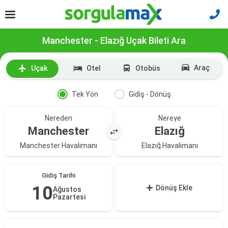
Manchester - Elazığ Uçak Bileti Ara
Araç
Uçak
Otel
Otobüs
Tek Yön
Gidiş - Dönüş
Nereden
Nereye
Manchester
Elazığ
Manchester Havalimanı
Elazığ Havalimanı
Gidiş Tarihi
10
Dönüş Ekle
Ağustos
Pazartesi