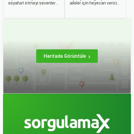
seyahat etmeyi sevenler
aileler için heyecan verici
için önemli bir maliyet
olmasının yanı sıra, bazen
kalemidir. Ancak, doğru
zorlu ve stresli bir deneyim
stratejiler ve biraz
olabilir. Ancak, doğru
araştırma ile uygun fiyatlı
hazırlık ve stratejilerle bu
uçak bileti bulmak
deneyimi hem sizin hem
mümkündür.
de çocuklarınız için keyifli
hale getirebilirsiniz.
Haritada Görüntüle