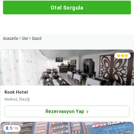
Otel Sorgula
Anasayfa
Otel
Elazığ
Kosk Hotel
Merkez, Elazığ
Rezervasyon Yap
8.1