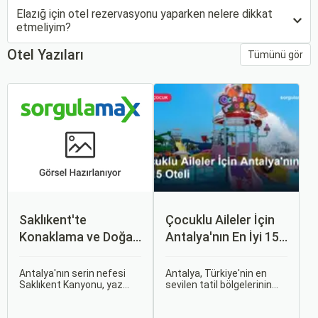
Elazığ için otel rezervasyonu yaparken nelere dikkat
etmeliyim?
Otel Yazıları
Tümünü gör
Saklıkent'te
Çocuklu Aileler İçin
Konaklama ve Doğa
Antalya'nın En İyi 15
Kaçamağı
Oteli
Antalya'nın serin nefesi
Antalya, Türkiye'nin en
Saklıkent Kanyonu, yaz
sevilen tatil bölgelerinin
sıcağından kaçıp buz gibi
başında geliyor ve çocuklu
suların içinde yürümek
ailelere her bütçeye uygun,