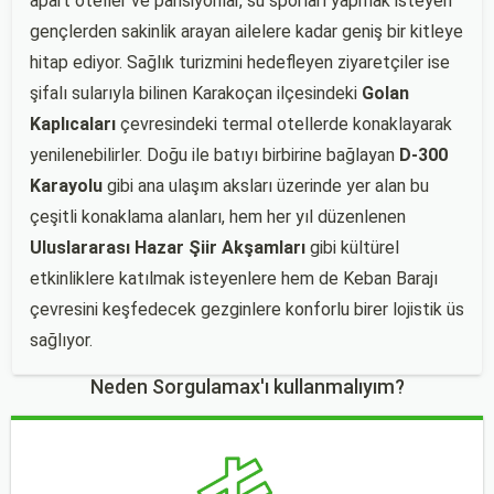
apart oteller ve pansiyonlar, su sporları yapmak isteyen
gençlerden sakinlik arayan ailelere kadar geniş bir kitleye
hitap ediyor. Sağlık turizmini hedefleyen ziyaretçiler ise
şifalı sularıyla bilinen Karakoçan ilçesindeki
Golan
Kaplıcaları
çevresindeki termal otellerde konaklayarak
yenilenebilirler. Doğu ile batıyı birbirine bağlayan
D-300
Karayolu
gibi ana ulaşım aksları üzerinde yer alan bu
çeşitli konaklama alanları, hem her yıl düzenlenen
Uluslararası Hazar Şiir Akşamları
gibi kültürel
etkinliklere katılmak isteyenlere hem de Keban Barajı
çevresini keşfedecek gezginlere konforlu birer lojistik üs
sağlıyor.
Neden Sorgulamax'ı kullanmalıyım?