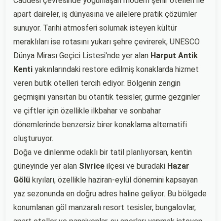
Caddesi çevresinde yoğunlaşan modern şehir otelleri ile
apart daireler, iş dünyasına ve ailelere pratik çözümler
sunuyor. Tarihi atmosferi solumak isteyen kültür
meraklıları ise rotasını yukarı şehre çevirerek, UNESCO
Dünya Mirası Geçici Listesi'nde yer alan
Harput Antik
Kenti
yakınlarındaki restore edilmiş konaklarda hizmet
veren butik otelleri tercih ediyor. Bölgenin zengin
geçmişini yansıtan bu otantik tesisler, gurme gezginler
ve çiftler için özellikle ilkbahar ve sonbahar
dönemlerinde benzersiz birer konaklama alternatifi
oluşturuyor.
Doğa ve dinlenme odaklı bir tatil planlıyorsan, kentin
güneyinde yer alan
Sivrice
ilçesi ve buradaki
Hazar
Gölü
kıyıları, özellikle haziran-eylül dönemini kapsayan
yaz sezonunda en doğru adres haline geliyor. Bu bölgede
konumlanan göl manzaralı resort tesisler, bungalovlar,