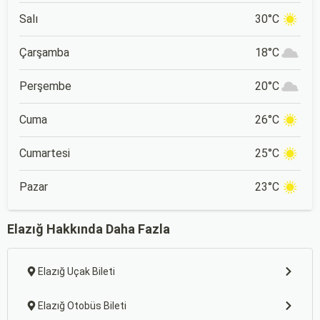
İstanbul ve Ankara gibi
büyük şehirlere yakın
Salı
30°C
konumu nedeniyle de
popüler bir tatil rotası.
Çarşamba
18°C
Perşembe
20°C
Cuma
26°C
Cumartesi
25°C
Pazar
23°C
Elazığ Hakkında Daha Fazla
Elazığ Uçak Bileti
Elazığ Otobüs Bileti