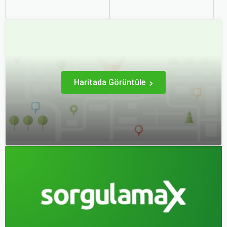
tutkudur. Yeni yerler
bir durumdur. Uçuş
keşfetmek, farklı
sırasında hissedilen bu
kültürlerle tanışmak ve
korku ve endişe, seyahat
unutulmaz anılar
etmek zorunda olan kişiler
biriktirmek için seyahat
için büyük bir sorun teşkil
etmek harika bir yoldur.
edebilir.
Haritada Görüntüle