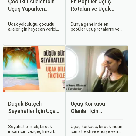
Çocuklu Aileler için
En Popüler Uçuş
Uçuş Yaparken
Rotaları ve Uçak
Dikkat Edilmesi
Bileti Fiyatları
Gerekenler
Uçak yolculuğu, çocuklu
Dünya genelinde en
aileler için heyecan verici
popüler uçuş rotalarını ve
olmasının yanı sıra, bazen
bu rotalardaki uçak bileti
zorlu ve stresli bir deneyim
fiyatlarına dair ayrıntılı bir
olabilir. Ancak, doğru
analiz yapmak oldukça
hazırlık ve stratejilerle bu
kapsamlı bir konudur. En
deneyimi hem sizin hem
popüler rotalar, çeşitli
de çocuklarınız için keyifli
faktörlere bağlı olarak
hale getirebilirsiniz.
değişebilir; bunlar arasında
ekonomik durumlar, turizm
trendleri ve uluslararası
ilişkiler bulunmaktadır.
Düşük Bütçeli
Uçuş Korkusu
Seyahatler İçin Uçak
Olanlar İçin
Bileti Taktikleri
Tavsiyeler
Seyahat etmek, birçok
Uçuş korkusu, birçok insan
insan için vazgeçilmez bir
için stresli ve endişe verici