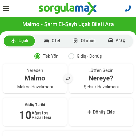
Malmo - Şarm El-Şeyh Uçak Bileti Ara
Araç
Uçak
Otel
Otobüs
Tek Yön
Gidiş - Dönüş
Nereden
Lütfen Seçin
Malmo
Nereye?
Malmo Havalimanı
Şehir / Havalimanı
Gidiş Tarihi
10
Dönüş Ekle
Ağustos
Pazartesi