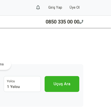
Giriş Yap
Üye Ol
0850 335 00 00
ama
Yolcu
Uçuş Ara
1 Yolcu