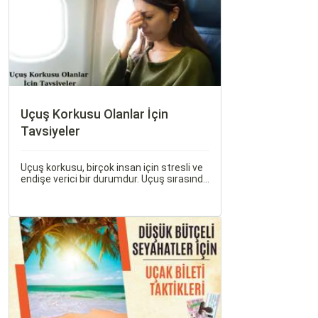
Uçuş Korkusu Olanlar İçin
Tavsiyeler
Uçuş korkusu, birçok insan için stresli ve
endişe verici bir durumdur. Uçuş sırasında
hissedilen bu korku ve endişe, seyahat
etmek zorunda olan kişiler için büyük bir
sorun teşkil edebilir.