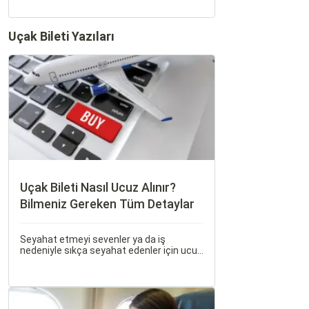
Uçak Bileti Yazıları
Uçak Bileti Nasıl Ucuz Alınır?
Bilmeniz Gereken Tüm Detaylar
Seyahat etmeyi sevenler ya da iş
nedeniyle sıkça seyahat edenler için ucuz
uçak bileti bulmak her zaman cazip
olmuştur. Peki, uçak biletinizi daha uygun
fiyatlarla nasıl alabilirsiniz? Aslında doğru
zamanda ve doğru yöntemlerle uçak
bileti almanın birçok püf noktası var.