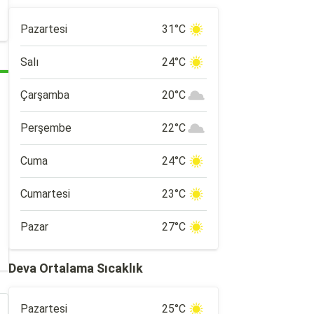
Pazartesi
31°C
Salı
24°C
Çarşamba
20°C
Perşembe
22°C
Cuma
24°C
Cumartesi
23°C
Pazar
27°C
Deva Ortalama Sıcaklık
Pazartesi
25°C