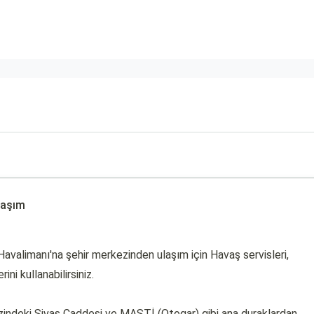
laşım
avalimanı'na şehir merkezinden ulaşım için Havaş servisleri,
ni kullanabilirsiniz.
ezindeki Sivas Caddesi ve MAŞTİ (Otogar) gibi ana duraklardan