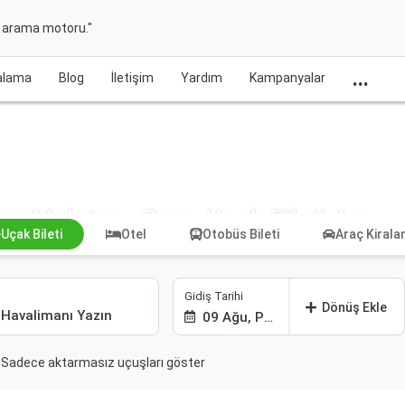
t arama motoru."
...
ralama
Blog
İletişim
Yardım
Kampanyalar
Malatya - Deva Uçak Bileti Ara
Uçak Bileti
Otel
Otobüs Bileti
Araç Kiral
Gidiş Tarihi
Dönüş Ekle
09 Ağu, Paz
Sadece aktarmasız uçuşları göster