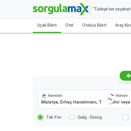
"Türkiye'nin seyaha
Uçak Bileti
Otel
Otobüs Bileti
Araç Ki
Nereden
Nereye
Tek Yön
Gidiş - Dönüş