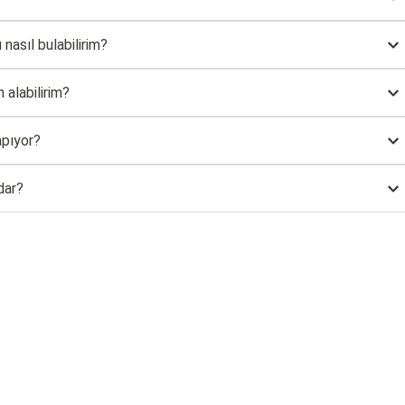
 nasıl bulabilirim?
 alabilirim?
apıyor?
dar?