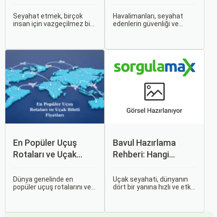
Bileti Taktikleri
Gerekenler
Seyahat etmek, birçok
Havalimanları, seyahat
insan için vazgeçilmez bir
edenlerin güvenliği ve
tutkudur. Yeni yerler
rahatlığı için çeşitli
keşfetmek, farklı
kurallara ve düzenlemelere
kültürlerle tanışmak ve
tabidir. Bu yazıda,
unutulmaz anılar
havalimanlarında dikkat
biriktirmek için seyahat
edilmesi gereken önemli
etmek harika bir yoldur.
noktaları, güvenlik
kontrollerini ve bekleme
süreleri hakkında ipuçlarını
detaylı bir şekilde ele
alacağız.
En Popüler Uçuş
Bavul Hazırlama
Rotaları ve Uçak
Rehberi: Hangi
Bileti Fiyatları
Eşyalar Yanınıza
Alınmalı?
Dünya genelinde en
Uçak seyahati, dünyanın
popüler uçuş rotalarını ve
dört bir yanına hızlı ve etkili
bu rotalardaki uçak bileti
bir şekilde ulaşmanın en
fiyatlarına dair ayrıntılı bir
popüler yollarından biridir.
analiz yapmak oldukça
Ancak, bu tür seyahatler