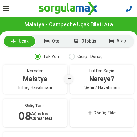
Malatya - Campeche Uçak Bileti Ara
Araç
Uçak
Otel
Otobüs
Tek Yön
Gidiş - Dönüş
Nereden
Lütfen Seçin
Malatya
Nereye?
Erhaç Havalimanı
Şehir / Havalimanı
Gidiş Tarihi
08
Dönüş Ekle
Ağustos
Cumartesi