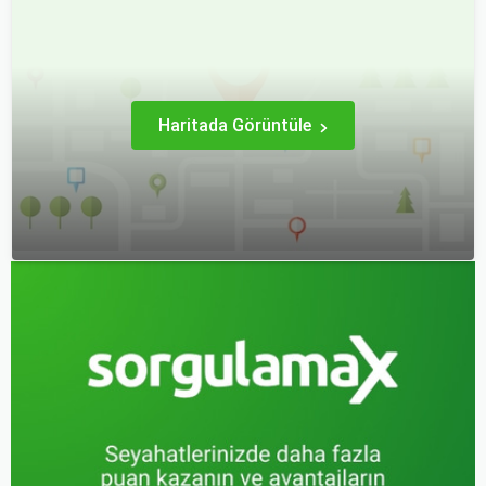
kapsamlı bir konudur. En
için bavul hazırlamak,
popüler rotalar, çeşitli
doğru yapılmazsa stresli
faktörlere bağlı olarak
bir deneyim olabilir.
değişebilir; bunlar arasında
ekonomik durumlar, turizm
trendleri ve uluslararası
ilişkiler bulunmaktadır.
Haritada Görüntüle