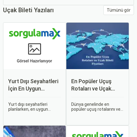
Uçak Bileti Yazıları
Tümünü gör
Yurt Dışı Seyahatleri
En Popüler Uçuş
İçin En Uygun
Rotaları ve Uçak
Zamanlar
Bileti Fiyatları
Yurt dışı seyahatleri
Dünya genelinde en
planlarken, en uygun
popüler uçuş rotalarını ve
zaman dilimlerini seçmek
bu rotalardaki uçak bileti
hem ekonomik açıdan
fiyatlarına dair ayrıntılı bir
avantaj sağlar hem de
analiz yapmak oldukça
daha keyifli bir tatil
kapsamlı bir konudur. En
geçirmenizi sağlar. Bu
popüler rotalar, çeşitli