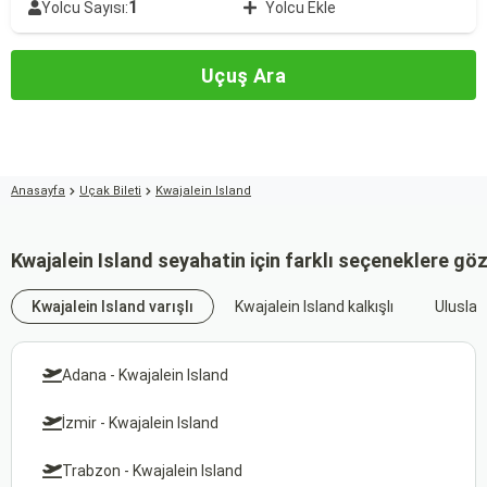
1
Yolcu Sayısı:
Yolcu Ekle
Uçuş Ara
Anasayfa
Uçak Bileti
Kwajalein Island
Kwajalein Island seyahatin için farklı seçeneklere göz
Kwajalein Island varışlı
Kwajalein Island kalkışlı
Uluslar
Adana - Kwajalein Island
İzmir - Kwajalein Island
Trabzon - Kwajalein Island