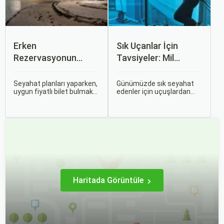
Erken
Sık Uçanlar İçin
Rezervasyonun
Tavsiyeler: Mil
Avantajları: Uçak ve
Puanları ve Fırsatlar
Otobüs Bileti Satın
Seyahat planları yaparken,
Günümüzde sık seyahat
uygun fiyatlı bilet bulmak
edenler için uçuşlardan
Alma İpuçları
ve bu sayede bütçenizi
maksimum verim almak
korumak herkesin
oldukça önemli. Bu
arzusudur. Günümüzde
noktada devreye mil
erken rezervasyon
puanları ve çeşitli seyahat
yapmak, yalnızca
fırsatları giriyor.
seyahatin maliyetini
azaltmakla kalmaz, aynı
zamanda daha kaliteli bir
seyahat deneyimi
yaşamanızı sağlar.
Haritada Görüntüle