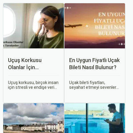
Uçuş Korkusu
En Uygun Fiyatlı Uçak
Olanlar İçin
Bileti Nasıl Bulunur?
Tavsiyeler
Uçuş korkusu, birçok insan
Uçak bileti fiyatları,
için stresli ve endişe verici
seyahat etmeyi sevenler
bir durumdur. Uçuş
için önemli bir maliyet
sırasında hissedilen bu
kalemidir. Ancak, doğru
korku ve endişe, seyahat
stratejiler ve biraz
etmek zorunda olan kişiler
araştırma ile uygun fiyatlı
için büyük bir sorun teşkil
uçak bileti bulmak
edebilir.
mümkündür.