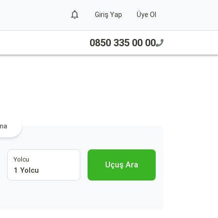
Giriş Yap
Üye Ol
0850 335 00 00
ama
Yolcu
Uçuş Ara
1 Yolcu