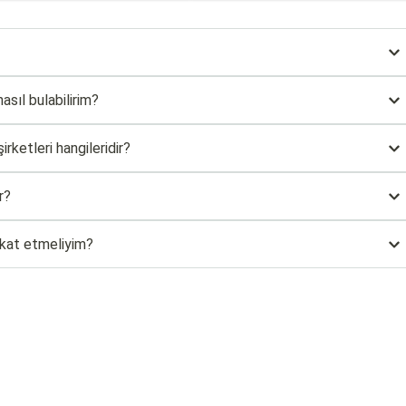
asıl bulabilirim?
rketleri hangileridir?
r?
kkat etmeliyim?