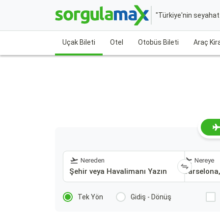
"Türkiye'nin seyaha
Uçak Bileti
Otel
Otobüs Bileti
Araç Ki
Nereden
Nereye
Tek Yön
Gidiş - Dönüş