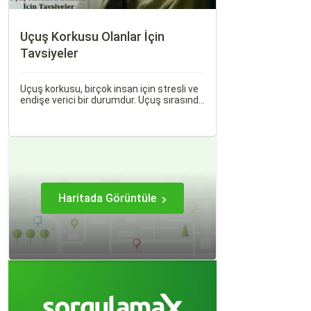
Uçuş Korkusu Olanlar İçin
Tavsiyeler
Uçuş korkusu, birçok insan için stresli ve
endişe verici bir durumdur. Uçuş sırasında
hissedilen bu korku ve endişe, seyahat
etmek zorunda olan kişiler için büyük bir
sorun teşkil edebilir.
Haritada Görüntüle