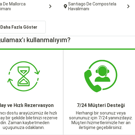
a De Mallorca
Santiago De Compostela
limanı
Havalimanı
Daha Fazla Göster
ulamax'ı kullanmalıyım?
lay ve Hızlı Rezervasyon
7/24 Müşteri Desteği
nıcı dostu arayüzümüz ile hızlı
Herhangi bir sorunuz veya
lay bir şekilde biletinizi rezerve
sorununuz için 7/24 yanınızdayız.
edin. Zaman kaybetmeden
Müşteri hizmetlerimizle her an
uçuşunuza odaklanın.
iletişime geçebilirsiniz.