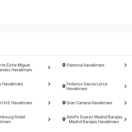
nte Elche Miguel
Valencia Havalimanı
andez Havalimanı
o Havalimanı
Federico Garcia Lorca
Havalimanı
t Intl. Havalimanı
Gran Canaria Havalimanı
mbourg Findel
Adolfo Suarez Madrid Barajas
limanı
- Madrid Barajas Havalimanı