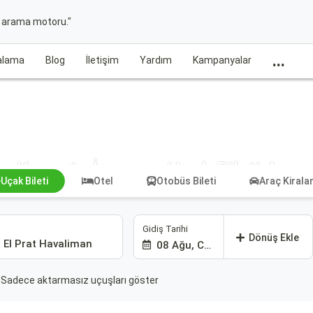
t arama motoru."
...
ralama
Blog
İletişim
Yardım
Kampanyalar
Kuveyt - İspanya Uçak Bileti Ara
Uçak Bileti
Otel
Otobüs Bileti
Araç Kiral
Gidiş Tarihi
Dönüş Ekle
08 Ağu, Cmt
Sadece aktarmasız uçuşları göster