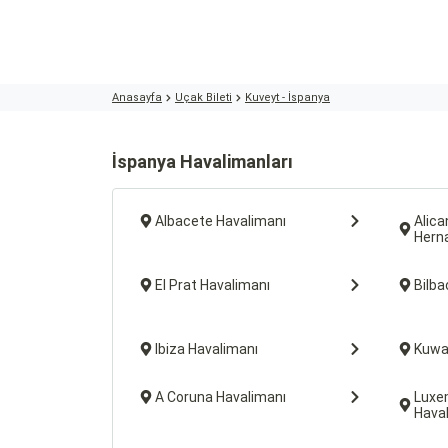
Anasayfa
Uçak Bileti
Kuveyt - İspanya
İspanya Havalimanları
Albacete Havalimanı
Alica
Hern
El Prat Havalimanı
Bilba
Ibiza Havalimanı
Kuwai
A Coruna Havalimanı
Luxe
Hava