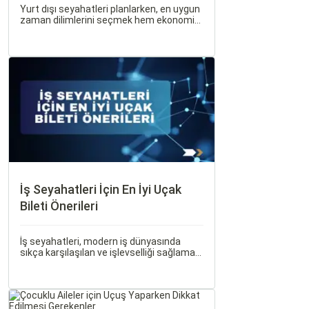
Yurt dışı seyahatleri planlarken, en uygun
zaman dilimlerini seçmek hem ekonomik
açıdan avantaj sağlar hem de daha keyifli
bir tatil geçirmenizi sağlar. Bu yazıda,
mevsimsel değişiklikleri, özel tatil
günlerini ve Sorgulamax.
İş Seyahatleri İçin En İyi Uçak
Bileti Önerileri
İş seyahatleri, modern iş dünyasında
sıkça karşılaşılan ve işlevselliği sağlamak
adına özenle planlanması gereken
süreçlerdir. Özellikle uçak bileti seçimi,
seyahatinizin başarısını doğrudan
etkileyen unsurlardan biridir.