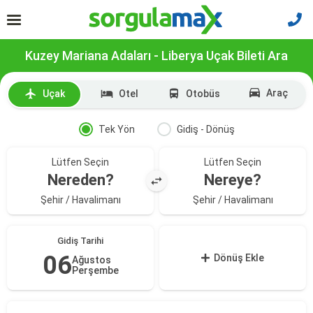
Kuzey Mariana Adaları - Liberya Uçak Bileti Ara
Araç
Uçak
Otel
Otobüs
Tek Yön
Gidiş - Dönüş
Lütfen Seçin
Lütfen Seçin
Nereden?
Nereye?
Şehir / Havalimanı
Şehir / Havalimanı
Gidiş Tarihi
06
Dönüş Ekle
Ağustos
Perşembe