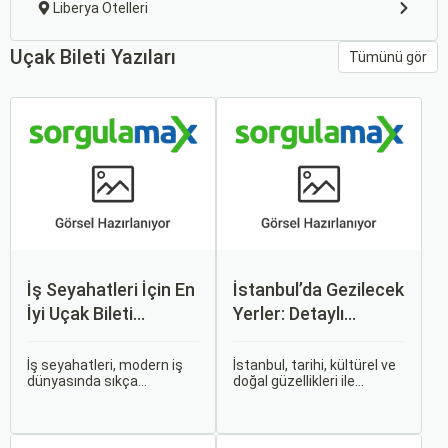
Liberya Otelleri
Uçak Bileti Yazıları
Tümünü gör
İş Seyahatleri İçin En
İstanbul’da Gezilecek
İyi Uçak Bileti
Yerler: Detaylı
Önerileri
Rehber
İş seyahatleri, modern iş
İstanbul, tarihi, kültürel ve
dünyasında sıkça
doğal güzellikleri ile
karşılaşılan ve işlevselliği
dünyanın en büyüleyici
sağlamak adına özenle
şehirlerinden biridir. İki
planlanması gereken
kıtayı birleştiren bu şehir,
süreçlerdir. Özellikle uçak
binlerce yıllık tarihine