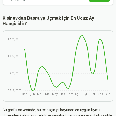
Kişinev'dan Basra'ya Uçmak İçin En Ucuz Ay
Hangisidir?
4.671,00 TL
4.287,00 TL
3.902,00 TL
3.518,00 TL
Oca
Şub
Mar
Nis
May
Haz
Tem
Ağu
Eyl
Eki
Kas
Ara
Bu grafik sayesinde, bu rota için yıl boyunca en uygun fiyatlı
dönemleri kolayca görebilir ve seyahat planınızı en avantajlı şekilde