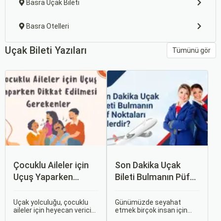
Basra Uçak Bileti
Basra Otelleri
Uçak Bileti Yazıları
Tümünü gör
Çocuklu Aileler için
Son Dakika Uçak
Uçuş Yaparken
Bileti Bulmanın Püf
Dikkat Edilmesi
Noktaları Nelerdir?
Gerekenler
Uçak yolculuğu, çocuklu
Günümüzde seyahat
aileler için heyecan verici
etmek birçok insan için
olmasının yanı sıra, bazen
vazgeçilmez bir tutku