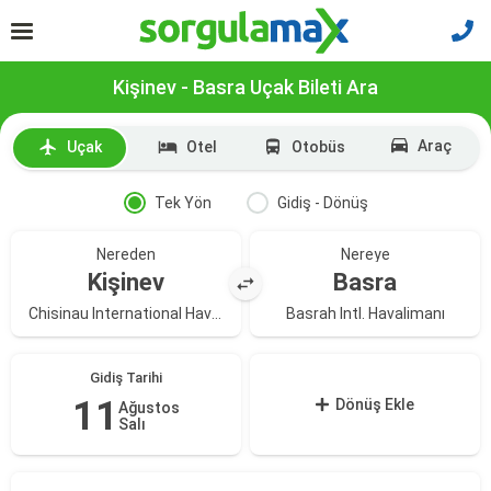
Kişinev - Basra Uçak Bileti Ara
Araç
Uçak
Otel
Otobüs
Tek Yön
Gidiş - Dönüş
Nereden
Nereye
Kişinev
Basra
Chisinau International Havalimanı
Basrah Intl. Havalimanı
Gidiş Tarihi
11
Dönüş Ekle
Ağustos
Salı