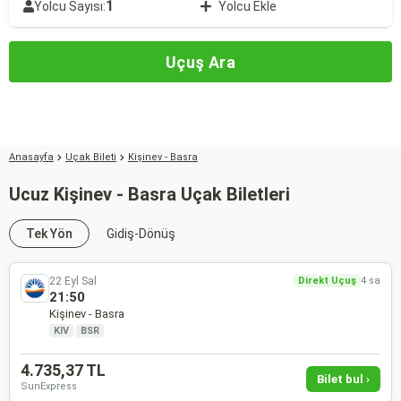
1
Yolcu Sayısı:
Yolcu Ekle
Uçuş Ara
Anasayfa
Uçak Bileti
Kişinev - Basra
Ucuz Kişinev - Basra Uçak Biletleri
Tek Yön
Gidiş-Dönüş
22 Eyl Sal
Direkt Uçuş
4 sa
21:50
Kişinev - Basra
KIV
·
BSR
4.735,37 TL
Bilet bul ›
SunExpress