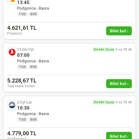
13:45
Podgorica - Basra
TGD
·
BSR
4.621,61 TL
Bilet bul ›
Pegasus
19 Eki Pzt
Direkt Uçuş
4 sa 35 dk
07:00
Podgorica - Basra
TGD
·
BSR
5.228,67 TL
Bilet bul ›
Türk Hava Yolları
2 Eyl Çar
Direkt Uçuş
4 sa 35 dk
10:30
Podgorica - Basra
TGD
·
BSR
4.779,00 TL
Bilet bul ›
SunExpress