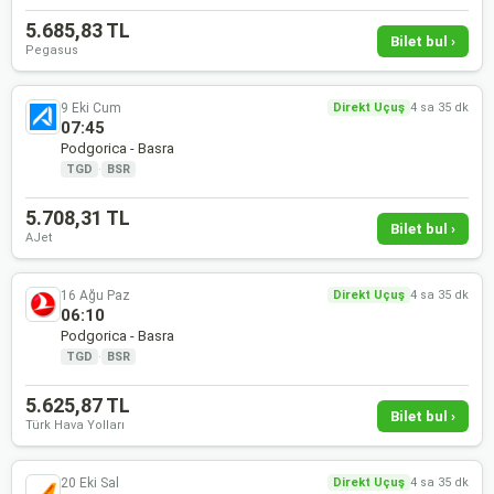
5.685,83 TL
Bilet bul ›
Pegasus
9 Eki Cum
Direkt Uçuş
4 sa 35 dk
07:45
Podgorica - Basra
TGD
·
BSR
5.708,31 TL
Bilet bul ›
AJet
16 Ağu Paz
Direkt Uçuş
4 sa 35 dk
06:10
Podgorica - Basra
TGD
·
BSR
5.625,87 TL
Bilet bul ›
Türk Hava Yolları
20 Eki Sal
Direkt Uçuş
4 sa 35 dk