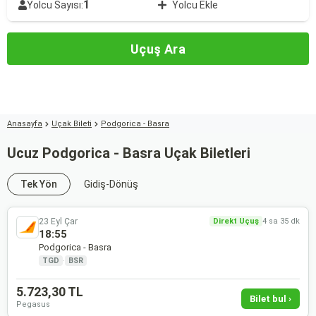
1
Yolcu Sayısı:
Yolcu Ekle
Uçuş Ara
Anasayfa
Uçak Bileti
Podgorica - Basra
Ucuz Podgorica - Basra Uçak Biletleri
Tek Yön
Gidiş-Dönüş
23 Eyl Çar
Direkt Uçuş
4 sa 35 dk
18:55
Podgorica - Basra
TGD
·
BSR
5.723,30 TL
Bilet bul ›
Pegasus