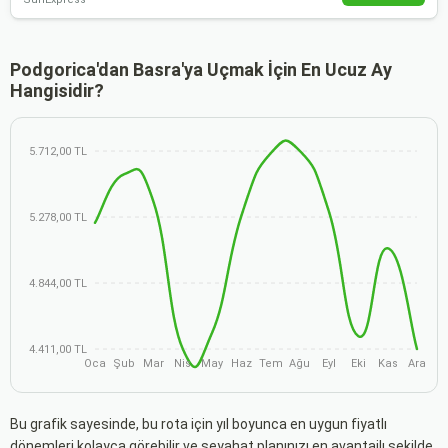
Podgorica'dan Basra'ya Uçmak İçin En Ucuz Ay
Hangisidir?
5.712,00 TL
5.278,00 TL
4.844,00 TL
4.411,00 TL
Oca
Şub
Mar
Nis
May
Haz
Tem
Ağu
Eyl
Eki
Kas
Ara
Bu grafik sayesinde, bu rota için yıl boyunca en uygun fiyatlı
dönemleri kolayca görebilir ve seyahat planınızı en avantajlı şekilde