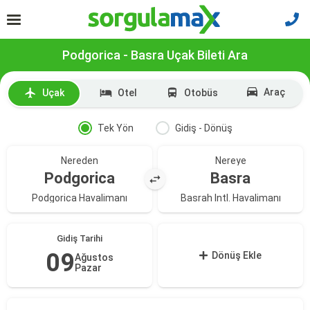
Podgorica - Basra Uçak Bileti Ara
Araç
Uçak
Otel
Otobüs
Tek Yön
Gidiş - Dönüş
Nereden
Nereye
Podgorica
Basra
Podgorica Havalimanı
Basrah Intl. Havalimanı
Gidiş Tarihi
09
Dönüş Ekle
Ağustos
Pazar