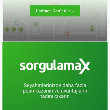
uygun fiyatlarla uçuş
seyahat deneyimi
imkanı sağlar.
yaşamanızı sağlar.
Haritada Görüntüle