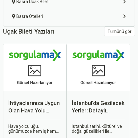
Basra Uçak Bileti
Basra Otelleri
Uçak Bileti Yazıları
Tümünü gör
İhtiyaçlarınıza Uygun
İstanbul’da Gezilecek
Olan Hava Yolu
Yerler: Detaylı
Firmasını Nasıl
Rehber
Seçersiniz?
Hava yolculuğu,
İstanbul, tarihi, kültürel ve
günümüzde hem iş hem
doğal güzellikleri ile
de tatil amaçlı seyahat
dünyanın en büyüleyici