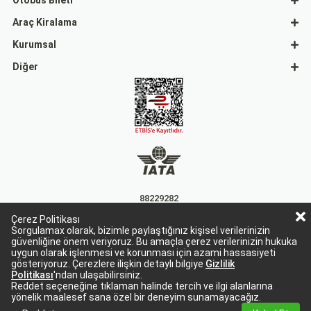
Otobüs Bileti
Araç Kiralama
Kurumsal
Diğer
88229282
Çerez Politikası
15863
Sorgulamax olarak, bizimle paylaştığınız kişisel verilerinizin
güvenliğine önem veriyoruz. Bu amaçla çerez verilerinizin hukuka
uygun olarak işlenmesi ve korunması için azami hassasiyeti
gösteriyoruz. Çerezlere ilişkin detaylı bilgiye
Gizlilik
Politikası
'ndan ulaşabilirsiniz.
Reddet seçeneğine tıklaman halinde tercih ve ilgi alanlarına
yönelik maalesef sana özel bir deneyim sunamayacağız.
Sorgulamax Turizim, TURSAB Belge No: 15863
Sorgulamax.com IATA üyesidir. '88229282'