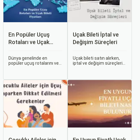
En Popüler Uçuş
Uçak Bileti İptal ve
Rotaları ve Uçak
Değişim Süreçleri
Bileti Fiyatları
Dünya genelinde en
Uçak bileti satın alırken,
popüler uçuş rotalarını ve
iptal ve değişim süreçlerini
bu rotalardaki uçak bileti
bilmek, seyahatinizde
fiyatlarına dair ayrıntılı bir
beklenmedik durumlarla
analiz yapmak oldukça
karşılaştığınızda size
kapsamlı bir konudur. En
büyük avantaj sağlar. Bu
popüler rotalar, çeşitli
makalede, uçak bileti iptal
faktörlere bağlı olarak
ve değişim süreçlerinin
değişebilir; bunlar arasında
nasıl işlediği, hangi
ekonomik durumlar, turizm
durumlarda ücret iadesi
trendleri ve uluslararası
alabileceğiniz konularına
ilişkiler bulunmaktadır.
değineceğiz.
Çocuklu Aileler için
En Uygun Fiyatlı Uçak