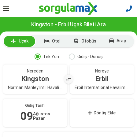
Kingston - Erbil Uçak Bileti Ara
Araç
Uçak
Otel
Otobüs
Tek Yön
Gidiş - Dönüş
Nereden
Nereye
Kingston
Erbil
Norman Manley Intl. Havalimanı
Erbil International Havalimanı
Gidiş Tarihi
09
Dönüş Ekle
Ağustos
Pazar