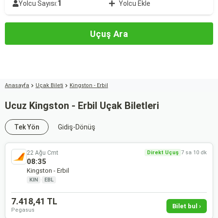
1
Yolcu Sayısı:
Yolcu Ekle
Uçuş Ara
Anasayfa
Uçak Bileti
Kingston - Erbil
Ucuz Kingston - Erbil Uçak Biletleri
Tek Yön
Gidiş-Dönüş
22 Ağu Cmt
Direkt Uçuş
7 sa 10 dk
08:35
Kingston - Erbil
KIN
·
EBL
7.418,41 TL
Bilet bul ›
Pegasus