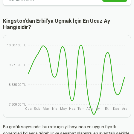
Kingston'dan Erbil'ya Uçmak İçin En Ucuz Ay
Hangisidir?
10.007,00 TL
9.271,00 TL
8.535,00 TL
7.800,00 TL
Oca
Şub
Mar
Nis
May
Haz
Tem
Ağu
Eyl
Eki
Kas
Ara
Bu grafik sayesinde, bu rota için yıl boyunca en uygun fiyatlı
dönemleri kolayca görebilir ve seyahat planınızı en avantajlı şekilde