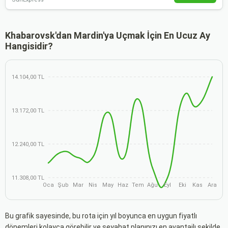
Khabarovsk'dan Mardin'ya Uçmak İçin En Ucuz Ay
Hangisidir?
14.104,00 TL
13.172,00 TL
12.240,00 TL
11.308,00 TL
Oca
Şub
Mar
Nis
May
Haz
Tem
Ağu
Eyl
Eki
Kas
Ara
Bu grafik sayesinde, bu rota için yıl boyunca en uygun fiyatlı
dönemleri kolayca görebilir ve seyahat planınızı en avantajlı şekilde