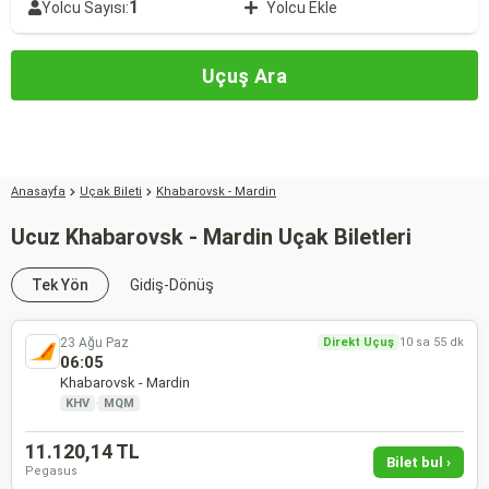
1
Yolcu Sayısı:
Yolcu Ekle
Uçuş Ara
Anasayfa
Uçak Bileti
Khabarovsk - Mardin
Ucuz Khabarovsk - Mardin Uçak Biletleri
Tek Yön
Gidiş-Dönüş
23 Ağu Paz
Direkt Uçuş
10 sa 55 dk
06:05
Khabarovsk - Mardin
KHV
·
MQM
11.120,14 TL
Bilet bul ›
Pegasus