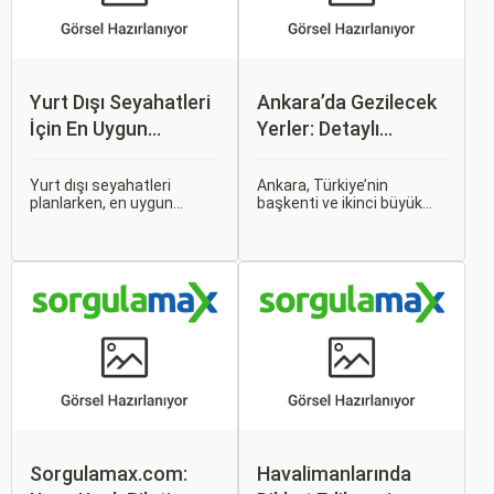
Yurt Dışı Seyahatleri
Ankara’da Gezilecek
İçin En Uygun
Yerler: Detaylı
Zamanlar
Rehber
Yurt dışı seyahatleri
Ankara, Türkiye’nin
planlarken, en uygun
başkenti ve ikinci büyük
zaman dilimlerini seçmek
şehri olarak zengin tarihî
hem ekonomik açıdan
mirası, kültürel etkinlikleri
avantaj sağlar hem de
ve modern yaşam tarzı ile
daha keyifli bir tatil
dikkat çekmektedir.
geçirmenizi sağlar. Bu
Anadolu’nun kalbinde yer
yazıda, mevsimsel
alan bu şehir, hem tarihî
değişiklikleri, özel tatil
zenginlikleri hem de doğal
günlerini ve Sorgulamax.
güzellikleri ile
ziyaretçilerine çeşitli keşif
imkanları sunmaktadır.
Sorgulamax.com:
Havalimanlarında