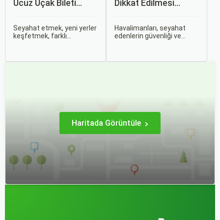
Ucuz Uçak Bileti
Dikkat Edilmesi
Rehberi
Gerekenler
Seyahat etmek, yeni yerler
Havalimanları, seyahat
keşfetmek, farklı
edenlerin güvenliği ve
kültürlerle tanışmak ve
rahatlığı için çeşitli
unutulmaz anılar
kurallara ve düzenlemelere
biriktirmek için mükemmel
tabidir. Bu yazıda,
bir yoldur. Bu yolculukların
havalimanlarında dikkat
ilk adımı ise, genellikle bir
edilmesi gereken önemli
uçak bileti satın almaktır.
noktaları, güvenlik
kontrollerini ve bekleme
süreleri hakkında ipuçlarını
detaylı bir şekilde ele
alacağız.
Haritada Görüntüle