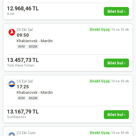
12.968,46 TL
Bilet bul ›
AJet
20 Eki Sal
Direkt Uçuş
10 sa 55 dk
09:50
Khabarovsk - Mardin
KHV
·
MQM
13.457,73 TL
Bilet bul ›
Türk Hava Yolları
15 Eyl Sal
Direkt Uçuş
10 sa 55 dk
17:25
Khabarovsk - Mardin
KHV
·
MQM
13.167,79 TL
Bilet bul ›
SunExpress
23 Eki Cum
Direkt Uçuş
10 sa 55 dk