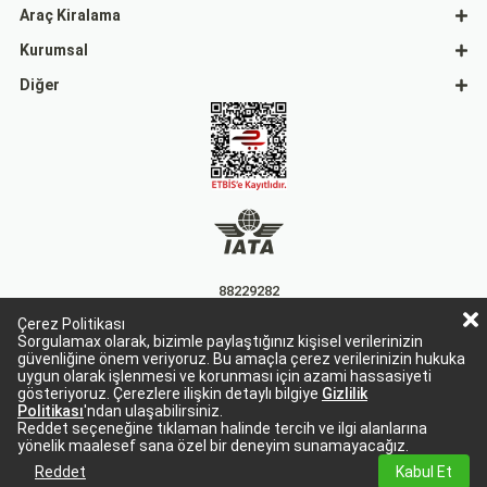
Araç Kiralama
Kurumsal
Diğer
88229282
Çerez Politikası
15863
Sorgulamax olarak, bizimle paylaştığınız kişisel verilerinizin
güvenliğine önem veriyoruz. Bu amaçla çerez verilerinizin hukuka
uygun olarak işlenmesi ve korunması için azami hassasiyeti
gösteriyoruz. Çerezlere ilişkin detaylı bilgiye
Gizlilik
Politikası
'ndan ulaşabilirsiniz.
Reddet seçeneğine tıklaman halinde tercih ve ilgi alanlarına
yönelik maalesef sana özel bir deneyim sunamayacağız.
Sorgulamax Turizim, TURSAB Belge No: 15863
Sorgulamax.com IATA üyesidir. '88229282'
Reddet
Kabul Et