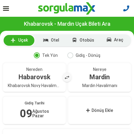
Khabarovsk - Mardin Uçak Bileti Ara
Araç
Uçak
Otel
Otobüs
Tek Yön
Gidiş - Dönüş
Nereden
Nereye
Habarovsk
Mardin
Khabarovsk Novy Havalimanı
Mardin Havalimanı
Gidiş Tarihi
09
Dönüş Ekle
Ağustos
Pazar