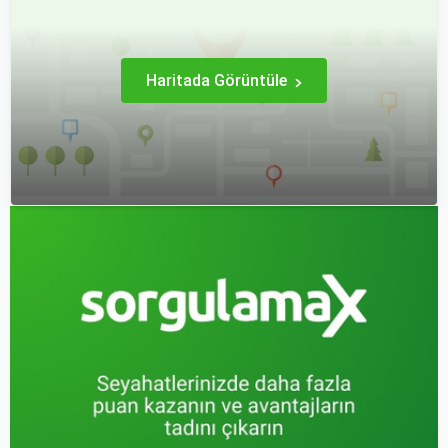
değişiklikleri, özel tatil
kontrollerini ve bekleme
günlerini ve Sorgulamax.
süreleri hakkında ipuçlarını
detaylı bir şekilde ele
alacağız.
Haritada Görüntüle