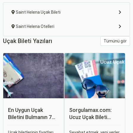
Saint Helena Uçak Bileti
Saint Helena Otelleri
Uçak Bileti Yazıları
Tümünü gör
En Uygun Uçak
Sorgulamax.com:
Biletini Bulmanın 7
Ucuz Uçak Bileti
Püf Noktası
Rehberi
Uçak biletlerinin fiyatları,
Seyahat etmek, yeni yerler