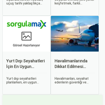
uçuş tarihi yaklaştıkça
keşfetmek, farklı
genellikle artar. Bu yüzden
kültürlerle tanışmak ve
erken rezervasyon
unutulmaz anılar
yapmak, bütçenizden
biriktirmek için mükemmel
tasarruf etmenin en etkili
bir yoldur. Bu yolculukların
yollarından biridir.
ilk adımı ise, genellikle bir
uçak bileti satın almaktır.
Yurt Dışı Seyahatleri
Havalimanlarında
İçin En Uygun
Dikkat Edilmesi
Zamanlar
Gerekenler
Yurt dışı seyahatleri
Havalimanları, seyahat
planlarken, en uygun
edenlerin güvenliği ve
zaman dilimlerini seçmek
rahatlığı için çeşitli
hem ekonomik açıdan
kurallara ve düzenlemelere
avantaj sağlar hem de
tabidir. Bu yazıda,
daha keyifli bir tatil
havalimanlarında dikkat
geçirmenizi sağlar. Bu
edilmesi gereken önemli
yazıda, mevsimsel
noktaları, güvenlik