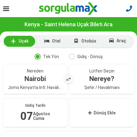
Kenya - Saint Helena Uçak Bileti Ara
Araç
Uçak
Otel
Otobüs
Tek Yön
Gidiş - Dönüş
Nereden
Lütfen Seçin
Nairobi
Nereye?
Jomo Kenyatta Intl. Havalimanı
Şehir / Havalimanı
Gidiş Tarihi
07
Dönüş Ekle
Ağustos
Cuma