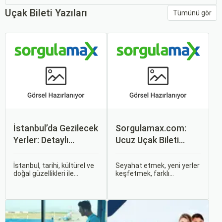
Uçak Bileti Yazıları
Tümünü gör
İstanbul’da Gezilecek
Sorgulamax.com:
Yerler: Detaylı
Ucuz Uçak Bileti
Rehber
Rehberi
İstanbul, tarihi, kültürel ve
Seyahat etmek, yeni yerler
doğal güzellikleri ile
keşfetmek, farklı
dünyanın en büyüleyici
kültürlerle tanışmak ve
şehirlerinden biridir. İki
unutulmaz anılar
kıtayı birleştiren bu şehir,
biriktirmek için mükemmel
binlerce yıllık tarihine
bir yoldur. Bu yolculukların
rağmen modern dünyanın
ilk adımı ise, genellikle bir
dinamikleriyle uyum içinde
uçak bileti satın almaktır.