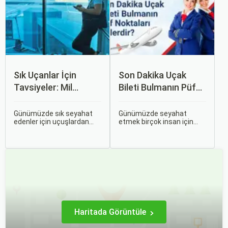
yaşamaktadır.
Sık Uçanlar İçin
Son Dakika Uçak
Tavsiyeler: Mil
Bileti Bulmanın Püf
Puanları ve Fırsatlar
Noktaları Nelerdir?
Günümüzde sık seyahat
Günümüzde seyahat
edenler için uçuşlardan
etmek birçok insan için
maksimum verim almak
vazgeçilmez bir tutku
oldukça önemli. Bu
haline gelmiş durumda.
noktada devreye mil
Ancak, bazen planlarımız
puanları ve çeşitli seyahat
son dakikaya kalabiliyor ve
fırsatları giriyor.
bu durumda uygun fiyatlı
uçak bileti bulmak
zorlaşabiliyor.
Haritada Görüntüle