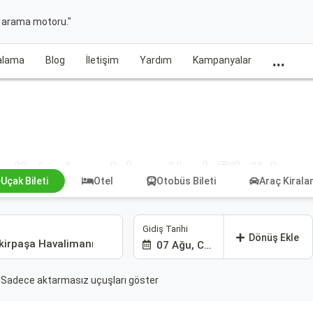
t arama motoru."
...
ralama
Blog
İletişim
Yardım
Kampanyalar
Katoviçe - Adana Uçak Bileti Ara
Uçak Bileti
Otel
Otobüs Bileti
Araç Kiral
Gidiş Tarihi
Dönüş Ekle
07 Ağu, Cum
Sadece aktarmasız uçuşları göster