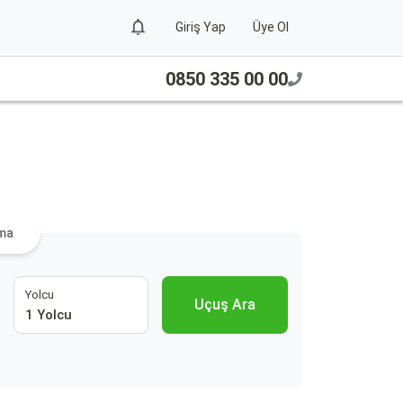
Giriş Yap
Üye Ol
0850 335 00 00
ama
Yolcu
Uçuş Ara
1 Yolcu