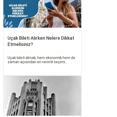
Uçak Bileti Alırken Nelere Dikkat
Etmelisiniz?
Uçak bileti almak, hem ekonomik hem de
zaman açısından en verimli seçimi
yapmak açısından dikkat edilmesi
gereken birçok unsuru barındırır. Bu
makalede, uçak bileti alırken dikkat
etmeniz gereken önemli noktaları ele
alacak ve Sorgulamax.