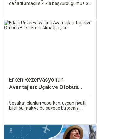
de tatil amaçlı sıklıkla başvurduğumuz bir
aktivite haline geldi. Özellikle uçak bileti
alırken doğru kararları vermek, hem
bütçeyi korumak hem de konforlu bir
seyahat sağlamak adına büyük önem
taşır.
Erken Rezervasyonun
Avantajları: Uçak ve Otobüs
Bileti Satın Alma İpuçları
Seyahat planları yaparken, uygun fiyatlı
bilet bulmak ve bu sayede bütçenizi
korumak herkesin arzusudur. Günümüzde
erken rezervasyon yapmak, yalnızca
seyahatin maliyetini azaltmakla kalmaz,
aynı zamanda daha kaliteli bir seyahat
deneyimi yaşamanızı sağlar.