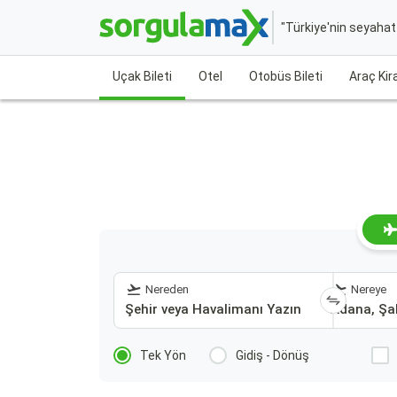
"Türkiye'nin seyaha
Uçak Bileti
Otel
Otobüs Bileti
Araç Ki
Nereden
Nereye
Tek Yön
Gidiş - Dönüş