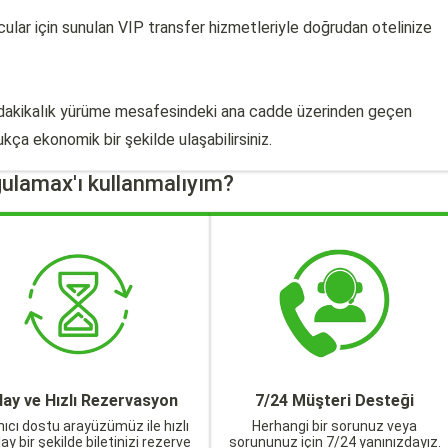
cular için sunulan VIP transfer hizmetleriyle doğrudan otelinize
0 dakikalık yürüme mesafesindeki ana cadde üzerinden geçen
ça ekonomik bir şekilde ulaşabilirsiniz.
ulamax'ı kullanmalıyım?
lay ve Hızlı Rezervasyon
7/24 Müşteri Desteği
nıcı dostu arayüzümüz ile hızlı
Herhangi bir sorunuz veya
lay bir şekilde biletinizi rezerve
sorununuz için 7/24 yanınızdayız.