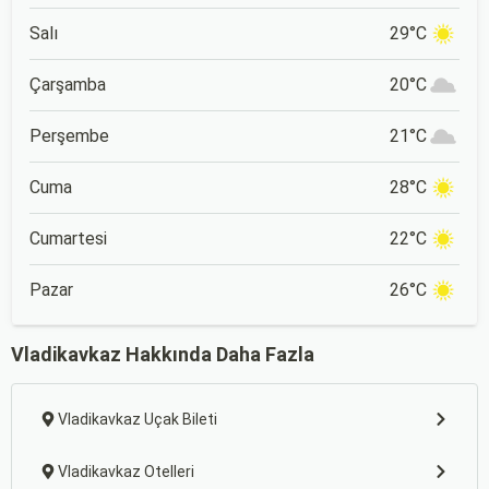
Salı
29°C
Çarşamba
20°C
Perşembe
21°C
Cuma
28°C
Cumartesi
22°C
Pazar
26°C
Vladikavkaz Hakkında Daha Fazla
Vladikavkaz Uçak Bileti
Vladikavkaz Otelleri