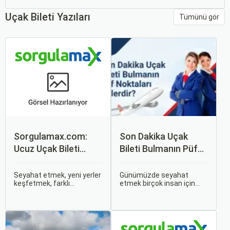
Uçak Bileti Yazıları
Tümünü gör
Sorgulamax.com:
Son Dakika Uçak
Ucuz Uçak Bileti
Bileti Bulmanın Püf
Rehberi
Noktaları Nelerdir?
Seyahat etmek, yeni yerler
Günümüzde seyahat
keşfetmek, farklı
etmek birçok insan için
kültürlerle tanışmak ve
vazgeçilmez bir tutku
unutulmaz anılar
haline gelmiş durumda.
biriktirmek için mükemmel
Ancak, bazen planlarımız
bir yoldur. Bu yolculukların
son dakikaya kalabiliyor ve
ilk adımı ise, genellikle bir
bu durumda uygun fiyatlı