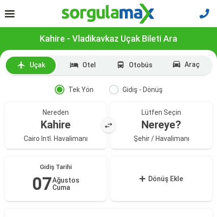
Kahire - Vladikavkaz Uçak Bileti Ara
Araç
Uçak
Otel
Otobüs
Tek Yön
Gidiş - Dönüş
Nereden
Lütfen Seçin
Kahire
Nereye?
Cairo Intl. Havalimanı
Şehir / Havalimanı
Gidiş Tarihi
07
Dönüş Ekle
Ağustos
Cuma