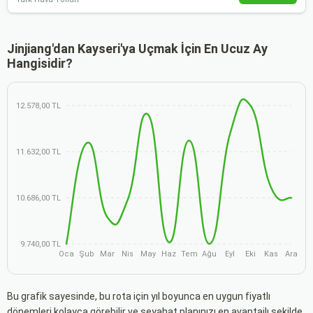
Jinjiang'dan Kayseri'ya Uçmak İçin En Ucuz Ay
Hangisidir?
12.578,00 TL
11.632,00 TL
10.686,00 TL
9.740,00 TL
Oca
Şub
Mar
Nis
May
Haz
Tem
Ağu
Eyl
Eki
Kas
Ara
Bu grafik sayesinde, bu rota için yıl boyunca en uygun fiyatlı
dönemleri kolayca görebilir ve seyahat planınızı en avantajlı şekilde