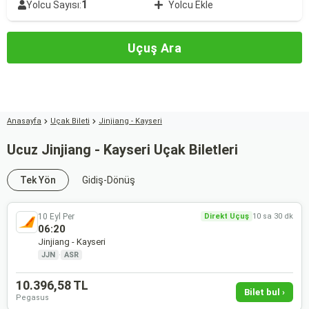
1
Yolcu Sayısı:
Yolcu Ekle
Uçuş Ara
Anasayfa
Uçak Bileti
Jinjiang - Kayseri
Ucuz Jinjiang - Kayseri Uçak Biletleri
Tek Yön
Gidiş-Dönüş
10 Eyl Per
Direkt Uçuş
10 sa 30 dk
06:20
Jinjiang - Kayseri
JJN
·
ASR
10.396,58 TL
Bilet bul ›
Pegasus