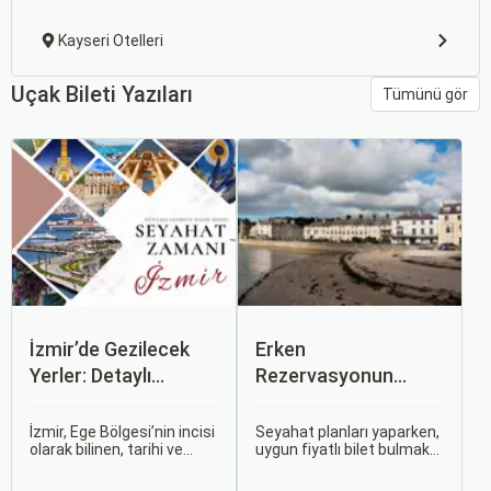
Kayseri Otelleri
Uçak Bileti Yazıları
Tümünü gör
İzmir’de Gezilecek
Erken
Yerler: Detaylı
Rezervasyonun
Rehber
Avantajları: Uçak ve
Otobüs Bileti Satın
İzmir, Ege Bölgesi’nin incisi
Seyahat planları yaparken,
olarak bilinen, tarihi ve
uygun fiyatlı bilet bulmak
Alma İpuçları
kültürel zenginlikleri, doğal
ve bu sayede bütçenizi
güzellikleri ve modern
korumak herkesin