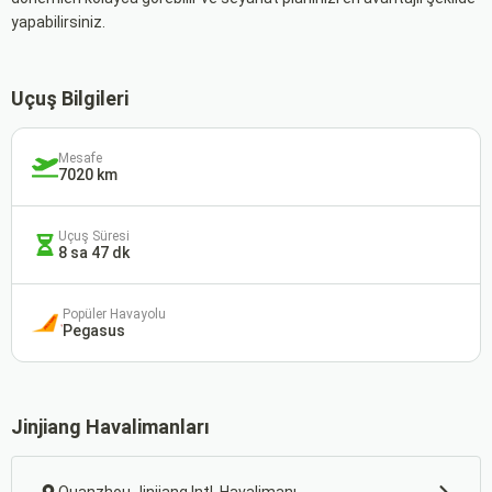
yapabilirsiniz.
Uçuş Bilgileri
Mesafe
7020 km
Uçuş Süresi
8 sa 47 dk
Popüler Havayolu
Pegasus
Jinjiang Havalimanları