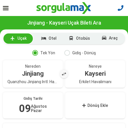
Jinjiang - Kayseri Uçak Bileti Ara
Araç
Uçak
Otel
Otobüs
Tek Yön
Gidiş - Dönüş
Nereden
Nereye
Jinjiang
Kayseri
Quanzhou Jinjiang Intl. Havalimanı
Erkilet Havalimanı
Gidiş Tarihi
09
Dönüş Ekle
Ağustos
Pazar