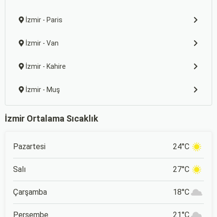
İzmir - Paris
İzmir - Van
İzmir - Kahire
İzmir - Muş
İzmir Ortalama Sıcaklık
Pazartesi
24°C
Salı
27°C
Çarşamba
18°C
Perşembe
21°C