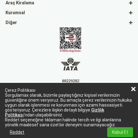
Araç Kiralama
Kurumsal
Diğer
88229282
Çerez Politikası
15863
Sorgulamax olarak, bizimle paylaştığınız kişisel verilerinizin
güvenliğine önem veriyoruz. Bu amaçla çerez verilerinizin hukuka
uygun olarak işlenmesi ve korunması için azami hassasiyeti
gösteriyoruz. Çerezlere ilişkin detaylı bilgiye
Gizlilik
Politikası
'ndan ulaşabilirsiniz.
Reddet seçeneğine tıklaman halinde tercih ve ilgi alanlarına
yönelik maalesef sana özel bir deneyim sunamayacağız.
Sorgulamax Turizim, TURSAB Belge No: 15863
Sorgulamax.com IATA üyesidir. '88229282'
Reddet
Kabul Et
© 2024 Tüm hakları saklıdır. sorgulamax.com