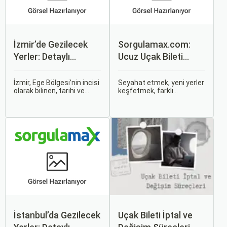
İzmir’de Gezilecek
Sorgulamax.com:
Yerler: Detaylı
Ucuz Uçak Bileti
Rehber
Rehberi
İzmir, Ege Bölgesi’nin incisi
Seyahat etmek, yeni yerler
olarak bilinen, tarihi ve
keşfetmek, farklı
kültürel zenginlikleri, doğal
kültürlerle tanışmak ve
güzellikleri ve modern
unutulmaz anılar
yaşam tarzı ile öne çıkan
biriktirmek için mükemmel
bir şehirdir. Türkiye’nin en
bir yoldur. Bu yolculukların
büyük üçüncü şehri olan
ilk adımı ise, genellikle bir
İzmir, farklı dönemlere ait
uçak bileti satın almaktır.
tarihi eserleri, eşsiz plajları
ve renkli gece hayatı ile
ziyaretçilerine unutulmaz
deneyimler sunmaktadır.
İstanbul’da Gezilecek
Uçak Bileti İptal ve