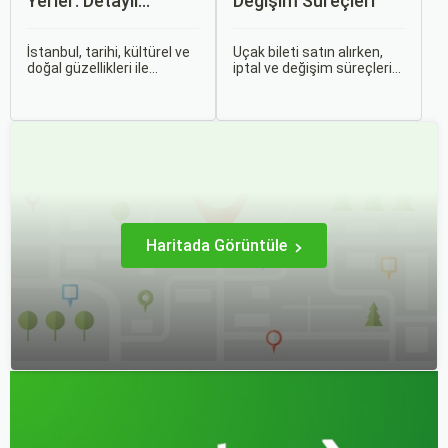
Yerler: Detaylı
Değişim Süreçleri
Rehber
İstanbul, tarihi, kültürel ve
Uçak bileti satın alırken,
doğal güzellikleri ile
iptal ve değişim süreçlerini
dünyanın en büyüleyici
bilmek, seyahatinizde
şehirlerinden biridir. İki
beklenmedik durumlarla
kıtayı birleştiren bu şehir,
karşılaştığınızda size
binlerce yıllık tarihine
büyük avantaj sağlar. Bu
rağmen modern dünyanın
makalede, uçak bileti iptal
dinamikleriyle uyum içinde
ve değişim süreçlerinin
yaşamaktadır.
nasıl işlediği, hangi
durumlarda ücret iadesi
alabileceğiniz konularına
değineceğiz.
Haritada Görüntüle