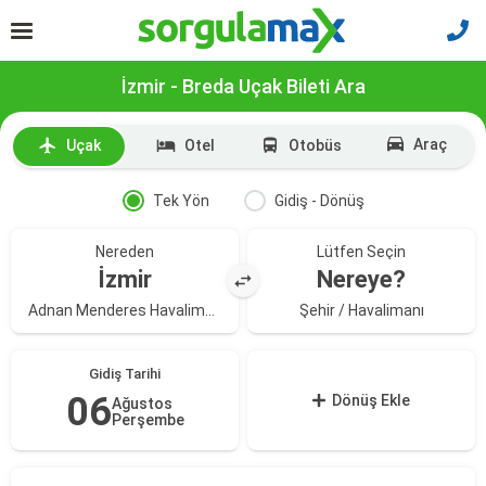
İzmir - Breda Uçak Bileti Ara
Araç
Uçak
Otel
Otobüs
Tek Yön
Gidiş - Dönüş
Nereden
Lütfen Seçin
İzmir
Nereye?
Adnan Menderes Havalimanı
Şehir / Havalimanı
Gidiş Tarihi
06
Dönüş Ekle
Ağustos
Perşembe