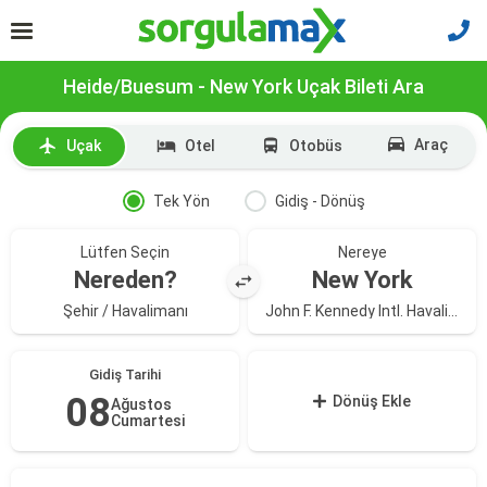
Heide/Buesum - New York Uçak Bileti Ara
Araç
Uçak
Otel
Otobüs
Tek Yön
Gidiş - Dönüş
Lütfen Seçin
Nereye
Nereden?
New York
Şehir / Havalimanı
John F. Kennedy Intl. Havalimanı
Gidiş Tarihi
08
Dönüş Ekle
Ağustos
Cumartesi