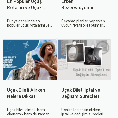
En Popüler Uçuş
Erken
Rotaları ve Uçak
Rezervasyonun
Bileti Fiyatları
Avantajları: Uçak ve
Otobüs Bileti Satın
Dünya genelinde en
Seyahat planları yaparken,
popüler uçuş rotalarını ve
uygun fiyatlı bilet bulmak
Alma İpuçları
bu rotalardaki uçak bileti
ve bu sayede bütçenizi
fiyatlarına dair ayrıntılı bir
korumak herkesin
analiz yapmak oldukça
arzusudur. Günümüzde
kapsamlı bir konudur. En
erken rezervasyon
popüler rotalar, çeşitli
yapmak, yalnızca
faktörlere bağlı olarak
seyahatin maliyetini
değişebilir; bunlar arasında
azaltmakla kalmaz, aynı
ekonomik durumlar, turizm
zamanda daha kaliteli bir
trendleri ve uluslararası
seyahat deneyimi
ilişkiler bulunmaktadır.
yaşamanızı sağlar.
Uçak Bileti Alırken
Uçak Bileti İptal ve
Nelere Dikkat
Değişim Süreçleri
Etmelisiniz?
Uçak bileti almak, hem
Uçak bileti satın alırken,
ekonomik hem de zaman
iptal ve değişim süreçlerini