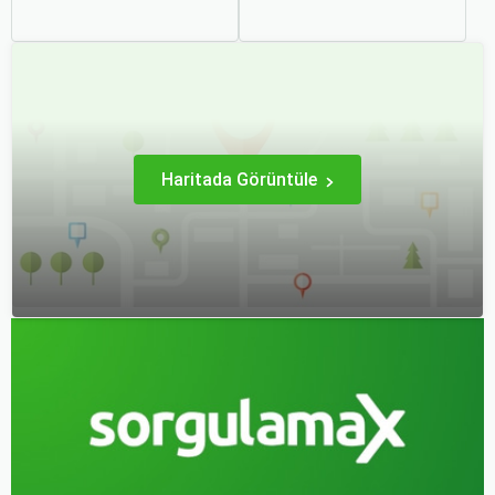
açısından en verimli seçimi
bilmek, seyahatinizde
yapmak açısından dikkat
beklenmedik durumlarla
edilmesi gereken birçok
karşılaştığınızda size
unsuru barındırır. Bu
büyük avantaj sağlar. Bu
makalede, uçak bileti
makalede, uçak bileti iptal
alırken dikkat etmeniz
ve değişim süreçlerinin
gereken önemli noktaları
nasıl işlediği, hangi
ele alacak ve Sorgulamax.
durumlarda ücret iadesi
alabileceğiniz konularına
değineceğiz.
Haritada Görüntüle