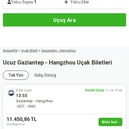
1
Yolcu Sayısı:
Yolcu Ekle
Uçuş Ara
Anasayfa
Uçak Bileti
Gaziantep - Hangzhou
Ucuz Gaziantep - Hangzhou Uçak Biletleri
Tek Yön
Gidiş-Dönüş
9 Eki Cum
Direkt Uçuş
11 sa 10 dk
13:55
Gaziantep - Hangzhou
GZT
·
HGH
11.450,86 TL
Bilet bul ›
SunExpress