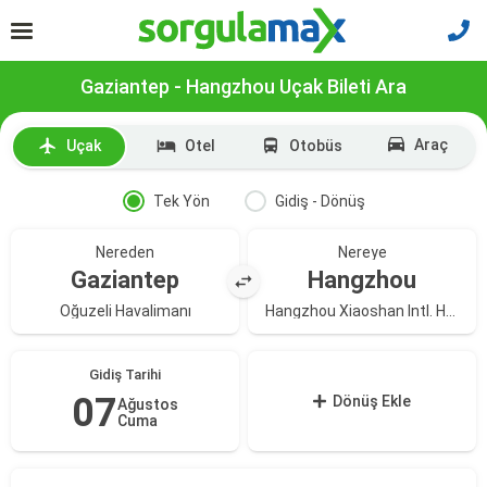
Gaziantep - Hangzhou Uçak Bileti Ara
Araç
Uçak
Otel
Otobüs
Tek Yön
Gidiş - Dönüş
Nereden
Nereye
Gaziantep
Hangzhou
Oğuzeli Havalimanı
Hangzhou Xiaoshan Intl. Havalimanı
Gidiş Tarihi
07
Dönüş Ekle
Ağustos
Cuma