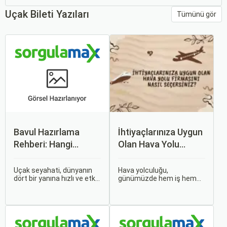
Uçak Bileti Yazıları
Tümünü gör
Bavul Hazırlama
İhtiyaçlarınıza Uygun
Rehberi: Hangi
Olan Hava Yolu
Eşyalar Yanınıza
Firmasını Nasıl
Alınmalı?
Seçersiniz?
Uçak seyahati, dünyanın
Hava yolculuğu,
dört bir yanına hızlı ve etkili
günümüzde hem iş hem
bir şekilde ulaşmanın en
de tatil amaçlı seyahat
popüler yollarından biridir.
edenler için vazgeçilmez
Ancak, bu tür seyahatler
bir ulaşım şekli haline geldi.
için bavul hazırlamak,
Ancak, her hava yolu
doğru yapılmazsa stresli
firması sunduğu hizmetler