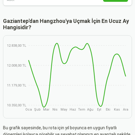
Gaziantep'dan Hangzhou'ya Uçmak İçin En Ucuz Ay
Hangisidir?
12.838,00 TL
12.008,00 TL
11.179,00 TL
10.350,00 TL
Oca
Şub
Mar
Nis
May
Haz
Tem
Ağu
Eyl
Eki
Kas
Ara
Bu grafik sayesinde, bu rota için yıl boyunca en uygun fiyatlı
dönemleri kolayca görebilir ve seyahat planınızı en avantajlı şekilde