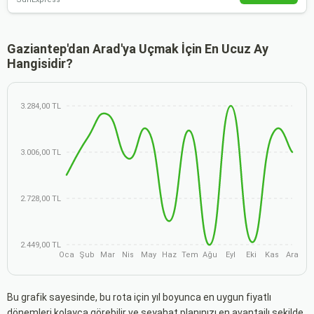
Gaziantep'dan Arad'ya Uçmak İçin En Ucuz Ay
Hangisidir?
3.284,00 TL
3.006,00 TL
2.728,00 TL
2.449,00 TL
Oca
Şub
Mar
Nis
May
Haz
Tem
Ağu
Eyl
Eki
Kas
Ara
Bu grafik sayesinde, bu rota için yıl boyunca en uygun fiyatlı
dönemleri kolayca görebilir ve seyahat planınızı en avantajlı şekilde