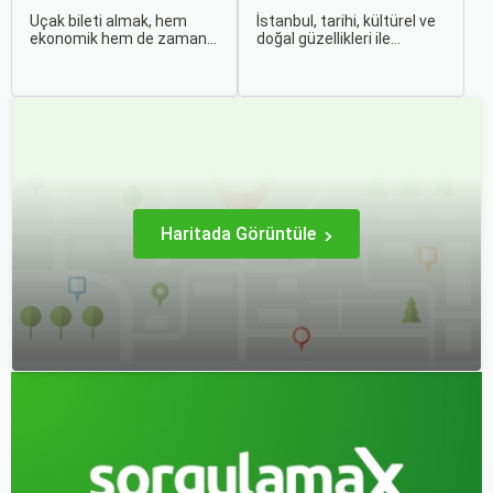
Uçak bileti almak, hem
İstanbul, tarihi, kültürel ve
ekonomik hem de zaman
doğal güzellikleri ile
açısından en verimli seçimi
dünyanın en büyüleyici
yapmak açısından dikkat
şehirlerinden biridir. İki
edilmesi gereken birçok
kıtayı birleştiren bu şehir,
unsuru barındırır. Bu
binlerce yıllık tarihine
makalede, uçak bileti
rağmen modern dünyanın
alırken dikkat etmeniz
dinamikleriyle uyum içinde
gereken önemli noktaları
yaşamaktadır.
ele alacak ve Sorgulamax.
Haritada Görüntüle