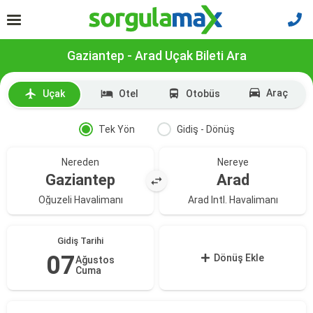
Gaziantep - Arad Uçak Bileti Ara
Araç
Uçak
Otel
Otobüs
Tek Yön
Gidiş - Dönüş
Nereden
Nereye
Gaziantep
Arad
Oğuzeli Havalimanı
Arad Intl. Havalimanı
Gidiş Tarihi
07
Dönüş Ekle
Ağustos
Cuma