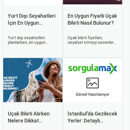
Yurt Dışı Seyahatleri
En Uygun Fiyatlı Uçak
İçin En Uygun
Bileti Nasıl Bulunur?
Zamanlar
Yurt dışı seyahatleri
Uçak bileti fiyatları,
planlarken, en uygun
seyahat etmeyi sevenler
zaman dilimlerini seçmek
için önemli bir maliyet
hem ekonomik açıdan
kalemidir. Ancak, doğru
avantaj sağlar hem de
stratejiler ve biraz
daha keyifli bir tatil
araştırma ile uygun fiyatlı
geçirmenizi sağlar. Bu
uçak bileti bulmak
yazıda, mevsimsel
mümkündür.
değişiklikleri, özel tatil
günlerini ve Sorgulamax.
Uçak Bileti Alırken
İstanbul’da Gezilecek
Nelere Dikkat
Yerler: Detaylı
Etmelisiniz?
Rehber