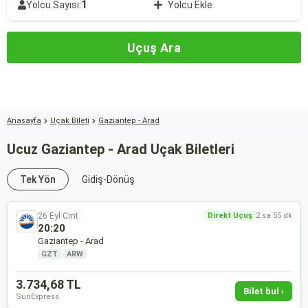
1
Yolcu Sayısı:
Yolcu Ekle
Uçuş Ara
Anasayfa
Uçak Bileti
Gaziantep - Arad
Ucuz Gaziantep - Arad Uçak Biletleri
Tek Yön
Gidiş-Dönüş
26 Eyl Cmt
Direkt Uçuş
2 sa 55 dk
20:20
Gaziantep - Arad
GZT
·
ARW
3.734,68 TL
Bilet bul ›
SunExpress