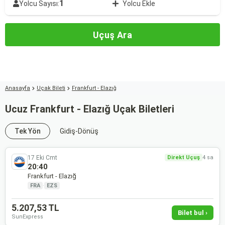
1
Yolcu Sayısı:
Yolcu Ekle
Uçuş Ara
Anasayfa
Uçak Bileti
Frankfurt - Elazığ
Ucuz Frankfurt - Elazığ Uçak Biletleri
Tek Yön
Gidiş-Dönüş
17 Eki Cmt
Direkt Uçuş
4 sa
20:40
Frankfurt - Elazığ
FRA
·
EZS
5.207,53 TL
Bilet bul ›
SunExpress