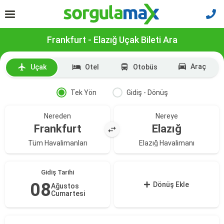
Frankfurt - Elazığ Uçak Bileti Ara
Araç
Uçak
Otel
Otobüs
Tek Yön
Gidiş - Dönüş
Nereden
Nereye
Frankfurt
Elazığ
Tüm Havalimanları
Elazığ Havalimanı
Gidiş Tarihi
08
Dönüş Ekle
Ağustos
Cumartesi