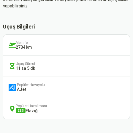
yapabilirsiniz.
Uçuş Bilgileri
Mesafe
2734 km
Uçuş Süresi
11 sa 5 dk
Popüler Havayolu
AJet
Popüler Havalimanı
Elazığ
EZS