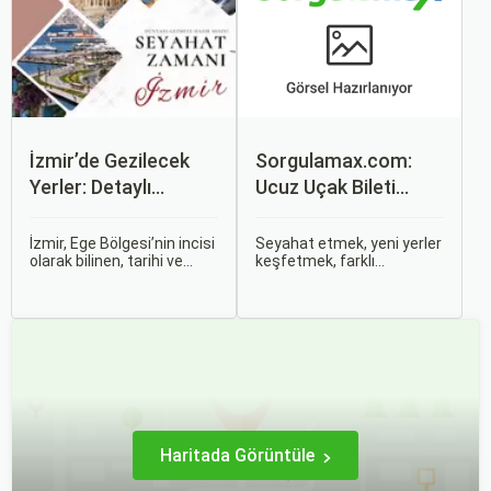
zorlaşabiliyor.
nasıl işlediği, hangi
durumlarda ücret iadesi
alabileceğiniz konularına
değineceğiz.
İzmir’de Gezilecek
Sorgulamax.com:
Yerler: Detaylı
Ucuz Uçak Bileti
Rehber
Rehberi
İzmir, Ege Bölgesi’nin incisi
Seyahat etmek, yeni yerler
olarak bilinen, tarihi ve
keşfetmek, farklı
kültürel zenginlikleri, doğal
kültürlerle tanışmak ve
güzellikleri ve modern
unutulmaz anılar
yaşam tarzı ile öne çıkan
biriktirmek için mükemmel
bir şehirdir. Türkiye’nin en
bir yoldur. Bu yolculukların
büyük üçüncü şehri olan
ilk adımı ise, genellikle bir
İzmir, farklı dönemlere ait
uçak bileti satın almaktır.
tarihi eserleri, eşsiz plajları
ve renkli gece hayatı ile
ziyaretçilerine unutulmaz
deneyimler sunmaktadır.
Haritada Görüntüle