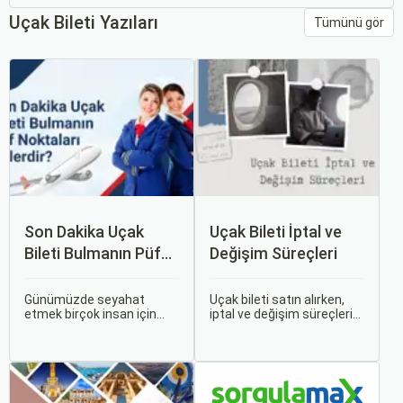
Uçak Bileti Yazıları
Tümünü gör
Son Dakika Uçak
Uçak Bileti İptal ve
Bileti Bulmanın Püf
Değişim Süreçleri
Noktaları Nelerdir?
Günümüzde seyahat
Uçak bileti satın alırken,
etmek birçok insan için
iptal ve değişim süreçlerini
vazgeçilmez bir tutku
bilmek, seyahatinizde
haline gelmiş durumda.
beklenmedik durumlarla
Ancak, bazen planlarımız
karşılaştığınızda size
son dakikaya kalabiliyor ve
büyük avantaj sağlar. Bu
bu durumda uygun fiyatlı
makalede, uçak bileti iptal
uçak bileti bulmak
ve değişim süreçlerinin