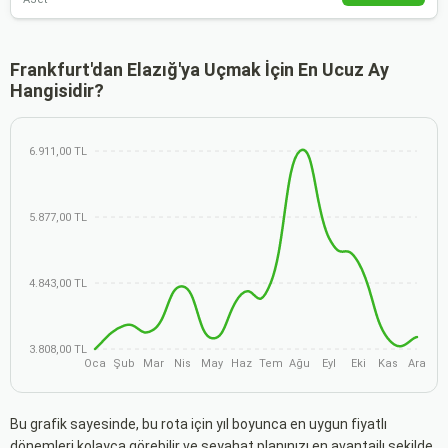
Frankfurt'dan Elazığ'ya Uçmak İçin En Ucuz Ay
Hangisidir?
6.911,00 TL
5.877,00 TL
4.843,00 TL
3.808,00 TL
Oca
Şub
Mar
Nis
May
Haz
Tem
Ağu
Eyl
Eki
Kas
Ara
Bu grafik sayesinde, bu rota için yıl boyunca en uygun fiyatlı
dönemleri kolayca görebilir ve seyahat planınızı en avantajlı şekilde