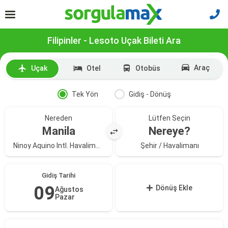
Filipinler - Lesoto Uçak Bileti Ara
Araç
Uçak
Otel
Otobüs
Tek Yön
Gidiş - Dönüş
Nereden
Lütfen Seçin
Manila
Nereye?
Ninoy Aquino Intl. Havalimanı
Şehir / Havalimanı
Gidiş Tarihi
09
Dönüş Ekle
Ağustos
Pazar