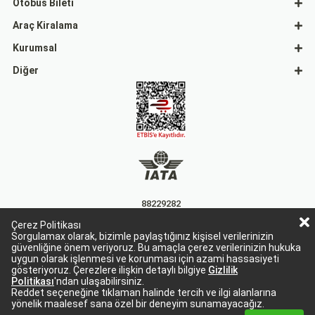
Otobüs Bileti
Araç Kiralama
Kurumsal
Diğer
88229282
Çerez Politikası
15863
Sorgulamax olarak, bizimle paylaştığınız kişisel verilerinizin
güvenliğine önem veriyoruz. Bu amaçla çerez verilerinizin hukuka
uygun olarak işlenmesi ve korunması için azami hassasiyeti
gösteriyoruz. Çerezlere ilişkin detaylı bilgiye
Gizlilik
Politikası
'ndan ulaşabilirsiniz.
Reddet seçeneğine tıklaman halinde tercih ve ilgi alanlarına
yönelik maalesef sana özel bir deneyim sunamayacağız.
Sorgulamax Turizim, TURSAB Belge No: 15863
Sorgulamax.com IATA üyesidir. '88229282'