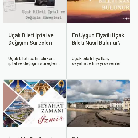
Uçak Bileti İptal ve
En Uygun Fiyatlı Uçak
Değişim Süreçleri
Bileti Nasıl Bulunur?
Uçak bileti satın alırken,
Uçak bileti fiyatları,
iptal ve değişim süreçlerini
seyahat etmeyi sevenler
bilmek, seyahatinizde
için önemli bir maliyet
beklenmedik durumlarla
kalemidir. Ancak, doğru
karşılaştığınızda size
stratejiler ve biraz
büyük avantaj sağlar. Bu
araştırma ile uygun fiyatlı
makalede, uçak bileti iptal
uçak bileti bulmak
ve değişim süreçlerinin
mümkündür.
nasıl işlediği, hangi
durumlarda ücret iadesi
alabileceğiniz konularına
değineceğiz.