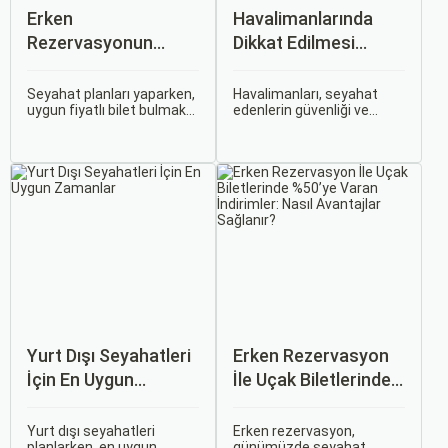
Erken
Havalimanlarında
Rezervasyonun
Dikkat Edilmesi
Avantajları: Uçak ve
Gerekenler
Otobüs Bileti Satın
Seyahat planları yaparken,
Havalimanları, seyahat
uygun fiyatlı bilet bulmak
edenlerin güvenliği ve
Alma İpuçları
ve bu sayede bütçenizi
rahatlığı için çeşitli
korumak herkesin
kurallara ve düzenlemelere
arzusudur. Günümüzde
tabidir. Bu yazıda,
erken rezervasyon
havalimanlarında dikkat
yapmak, yalnızca
edilmesi gereken önemli
seyahatin maliyetini
noktaları, güvenlik
azaltmakla kalmaz, aynı
kontrollerini ve bekleme
zamanda daha kaliteli bir
süreleri hakkında ipuçlarını
seyahat deneyimi
detaylı bir şekilde ele
yaşamanızı sağlar.
alacağız.
Yurt Dışı Seyahatleri
Erken Rezervasyon
İçin En Uygun
İle Uçak Biletlerinde
Zamanlar
%50’ye Varan
İndirimler: Nasıl
Yurt dışı seyahatleri
Erken rezervasyon,
planlarken, en uygun
günümüzde seyahat