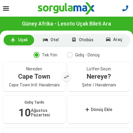
Güney Afrika - Lesoto Uçak Bileti Ara
Araç
Uçak
Otel
Otobüs
Tek Yön
Gidiş - Dönüş
Nereden
Lütfen Seçin
Cape Town
Nereye?
Cape Town Intl. Havalimanı
Şehir / Havalimanı
Gidiş Tarihi
10
Dönüş Ekle
Ağustos
Pazartesi