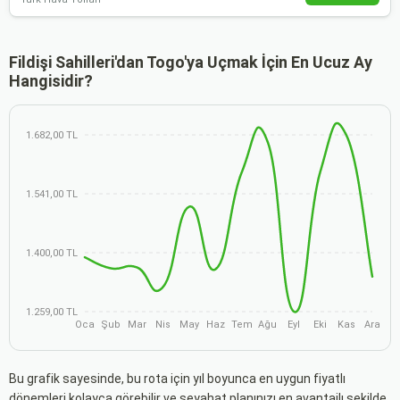
Fildişi Sahilleri'dan Togo'ya Uçmak İçin En Ucuz Ay
Hangisidir?
1.682,00 TL
1.541,00 TL
1.400,00 TL
1.259,00 TL
Oca
Şub
Mar
Nis
May
Haz
Tem
Ağu
Eyl
Eki
Kas
Ara
Bu grafik sayesinde, bu rota için yıl boyunca en uygun fiyatlı
dönemleri kolayca görebilir ve seyahat planınızı en avantajlı şekilde