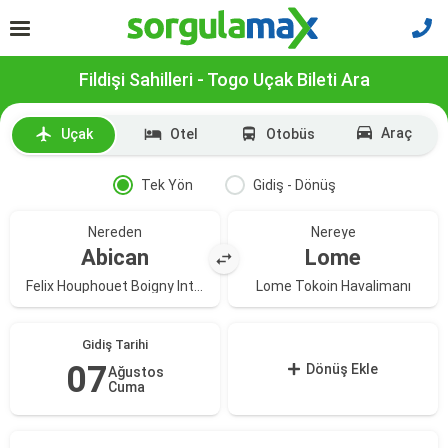
Fildişi Sahilleri - Togo Uçak Bileti Ara
Araç
Uçak
Otel
Otobüs
Tek Yön
Gidiş - Dönüş
Nereden
Nereye
Abican
Lome
Felix Houphouet Boigny Intl. Havalimanı
Lome Tokoin Havalimanı
Gidiş Tarihi
07
Dönüş Ekle
Ağustos
Cuma