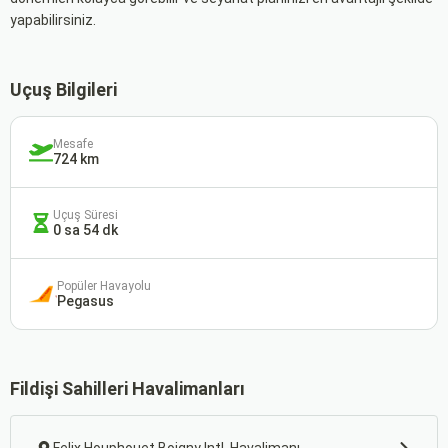
yapabilirsiniz.
Uçuş Bilgileri
Mesafe
724 km
Uçuş Süresi
0 sa 54 dk
Popüler Havayolu
Pegasus
Fildişi Sahilleri Havalimanları