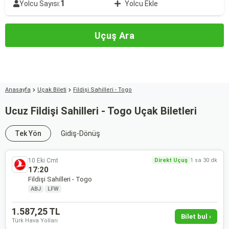
1
Yolcu Sayısı:
Yolcu Ekle
Uçuş Ara
Anasayfa
Uçak Bileti
Fildişi Sahilleri - Togo
Ucuz Fildişi Sahilleri - Togo Uçak Biletleri
Tek Yön
Gidiş-Dönüş
10 Eki Cmt
Direkt Uçuş
1 sa 30 dk
17:20
Fildişi Sahilleri - Togo
ABJ
·
LFW
1.587,25 TL
Bilet bul ›
Türk Hava Yolları