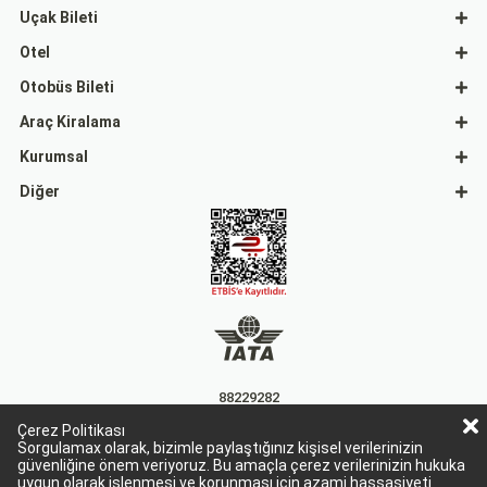
Uçak Bileti
Otel
Otobüs Bileti
Araç Kiralama
Kurumsal
Diğer
88229282
Çerez Politikası
15863
Sorgulamax olarak, bizimle paylaştığınız kişisel verilerinizin
güvenliğine önem veriyoruz. Bu amaçla çerez verilerinizin hukuka
uygun olarak işlenmesi ve korunması için azami hassasiyeti