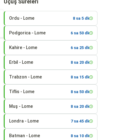
Uçuş Süreleri
Ordu - Lome
8 sa 5 dk
Podgorica - Lome
6 sa 50 dk
Kahire - Lome
6 sa 25 dk
Erbil - Lome
8 sa 20 dk
Trabzon - Lome
8 sa 15 dk
Tiflis - Lome
8 sa 50 dk
Muş - Lome
8 sa 20 dk
Londra - Lome
7 sa 45 dk
Batman - Lome
8 sa 10 dk