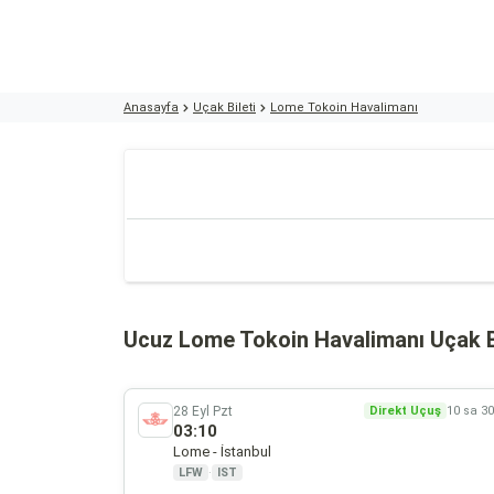
Anasayfa
Uçak Bileti
Lome Tokoin Havalimanı
Ucuz Lome Tokoin Havalimanı Uçak Bi
28 Eyl Pzt
Direkt Uçuş
10 sa 3
03:10
Lome - İstanbul
LFW
·
IST