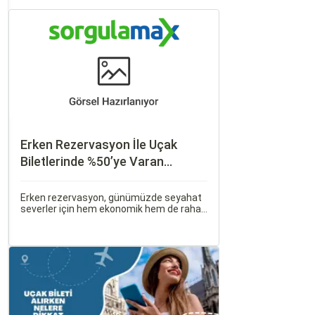
Erken Rezervasyon İle Uçak
Biletlerinde %50’ye Varan
İndirimler: Nasıl Avantajlar
Sağlanır?
Erken rezervasyon, günümüzde seyahat
severler için hem ekonomik hem de rahat
bir uçuş deneyimi sunmanın en önemli
yollarından biri haline gelmiştir. Özellikle
tatil veya iş seyahatlerinde uçak
biletlerine erken rezervasyon yapmak,
daha uygun fiyatlarla uçuş imkanı sağlar.