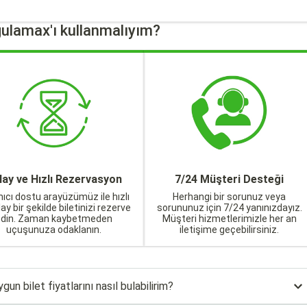
ulamax'ı kullanmalıyım?
lay ve Hızlı Rezervasyon
7/24 Müşteri Desteği
nıcı dostu arayüzümüz ile hızlı
Herhangi bir sorunuz veya
lay bir şekilde biletinizi rezerve
sorununuz için 7/24 yanınızdayız.
edin. Zaman kaybetmeden
Müşteri hizmetlerimizle her an
uçuşunuza odaklanın.
iletişime geçebilirsiniz.
un bilet fiyatlarını nasıl bulabilirim?