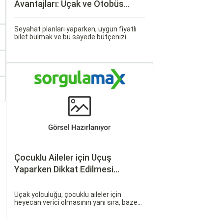
Avantajları: Uçak ve Otobüs
Bileti Satın Alma İpuçları
Seyahat planları yaparken, uygun fiyatlı
bilet bulmak ve bu sayede bütçenizi
korumak herkesin arzusudur. Günümüzde
erken rezervasyon yapmak, yalnızca
seyahatin maliyetini azaltmakla kalmaz,
aynı zamanda daha kaliteli bir seyahat
deneyimi yaşamanızı sağlar.
Çocuklu Aileler için Uçuş
Yaparken Dikkat Edilmesi
Gerekenler
Uçak yolculuğu, çocuklu aileler için
heyecan verici olmasının yanı sıra, bazen
zorlu ve stresli bir deneyim olabilir. Ancak,
doğru hazırlık ve stratejilerle bu deneyimi