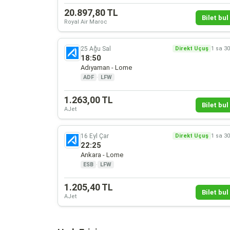
20.897,80 TL
Bilet bul 
Royal Air Maroc
25 Ağu Sal
Direkt Uçuş
1 sa 3
18:50
Adıyaman - Lome
ADF
·
LFW
1.263,00 TL
Bilet bul 
AJet
16 Eyl Çar
Direkt Uçuş
1 sa 3
22:25
Ankara - Lome
ESB
·
LFW
1.205,40 TL
Bilet bul 
AJet