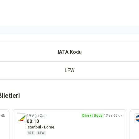
IATA Kodu
LFW
letleri
19 Ağu Çar
0 dk
Direkt Uçuş
13 sa 55 dk
00:10
İstanbul - Lome
IST
·
LFW