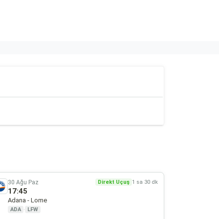
30 Ağu Paz
Direkt Uçuş
1 sa 30 dk
17:45
Adana - Lome
ADA
·
LFW