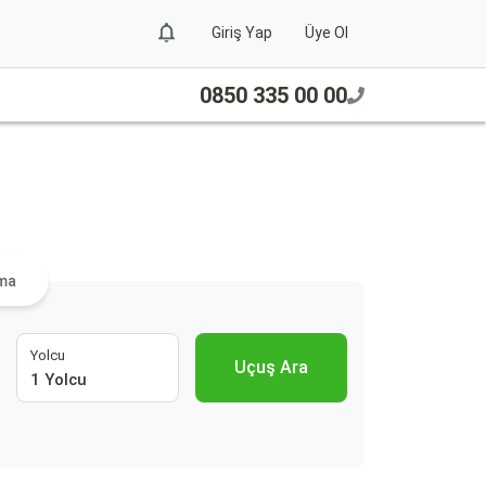
Giriş Yap
Üye Ol
0850 335 00 00
Ara
ama
Yolcu
Uçuş Ara
1 Yolcu