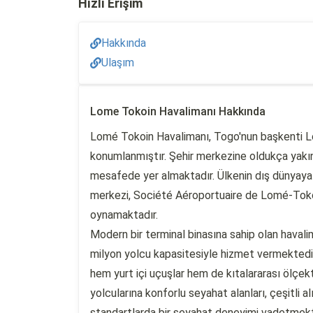
Hızlı Erişim
Hakkında
Ulaşım
Lome Tokoin Havalimanı Hakkında
Lomé Tokoin Havalimanı, Togo'nun başkenti L
konumlanmıştır. Şehir merkezine oldukça yakı
mesafede yer almaktadır. Ülkenin dış dünyaya 
merkezi, Société Aéroportuaire de Lomé-Tokoin
oynamaktadır.
Modern bir terminal binasına sahip olan havalim
milyon yolcu kapasitesiyle hizmet vermektedir.
hem yurt içi uçuşlar hem de kıtalararası ölçekt
yolcularına konforlu seyahat alanları, çeşitli a
standartlarda bir seyahat deneyimi vadetmekt