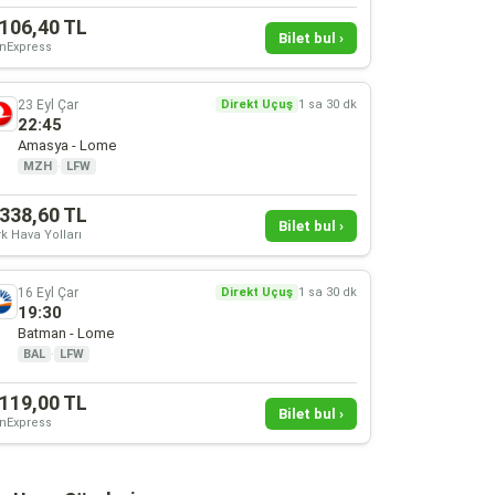
.106,40 TL
Bilet bul ›
nExpress
23 Eyl Çar
Direkt Uçuş
1 sa 30 dk
22:45
Amasya - Lome
MZH
·
LFW
.338,60 TL
Bilet bul ›
k Hava Yolları
16 Eyl Çar
Direkt Uçuş
1 sa 30 dk
19:30
Batman - Lome
BAL
·
LFW
.119,00 TL
Bilet bul ›
nExpress