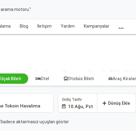
t arama motoru."
...
ralama
Blog
İletişim
Yardım
Kampanyalar
me Tokoin Havalimanı Uçak Bileti 
Uçak Bileti
Otel
Otobüs Bileti
Araç Kiral
Gidiş Tarihi
Dönüş Ekle
10 Ağu, Pzt
Sadece aktarmasız uçuşları göster