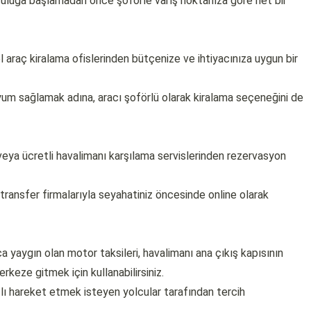
culuğa başlamadan önce şoförle varış noktanıza göre net bir
l araç kiralama ofislerinden bütçenize ve ihtiyacınıza uygun bir
uyum sağlamak adına, aracı şoförlü olarak kiralama seçeneğini de
eya ücretli havalimanı karşılama servislerinden rezervasyon
 transfer firmalarıyla seyahatiniz öncesinde online olarak
a yaygın olan motor taksileri, havalimanı ana çıkış kapısının
rkeze gitmek için kullanabilirsiniz.
zlı hareket etmek isteyen yolcular tarafından tercih