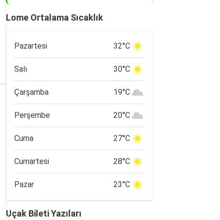
Lome Ortalama Sıcaklık
Pazartesi
32°C
Salı
30°C
Çarşamba
19°C
Perşembe
20°C
Cuma
27°C
Cumartesi
28°C
Pazar
23°C
Uçak Bileti Yazıları