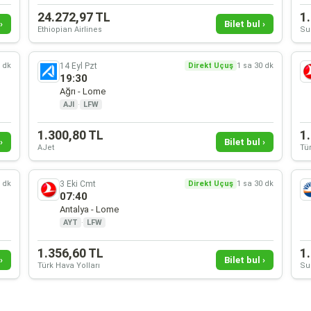
24.272,97 TL
1
›
Bilet bul ›
Ethiopian Airlines
Su
14 Eyl Pzt
0 dk
Direkt Uçuş
1 sa 30 dk
19:30
Ağrı - Lome
AJI
·
LFW
1.300,80 TL
1
›
Bilet bul ›
AJet
Tür
3 Eki Cmt
0 dk
Direkt Uçuş
1 sa 30 dk
07:40
Antalya - Lome
AYT
·
LFW
1.356,60 TL
1
›
Bilet bul ›
Türk Hava Yolları
Su