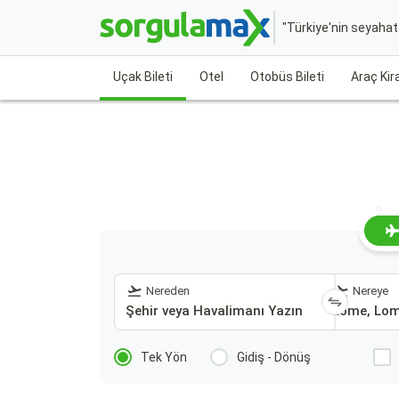
"Türkiye'nin seyaha
Uçak Bileti
Otel
Otobüs Bileti
Araç Ki
Lo
Nereden
Nereye
Tek Yön
Gidiş - Dönüş