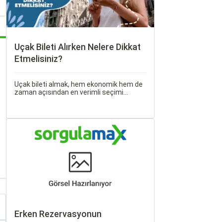
Uçak Bileti Alırken Nelere Dikkat
Etmelisiniz?
Uçak bileti almak, hem ekonomik hem de
zaman açısından en verimli seçimi
yapmak açısından dikkat edilmesi
gereken birçok unsuru barındırır. Bu
makalede, uçak bileti alırken dikkat
etmeniz gereken önemli noktaları ele
alacak ve Sorgulamax.
Erken Rezervasyonun