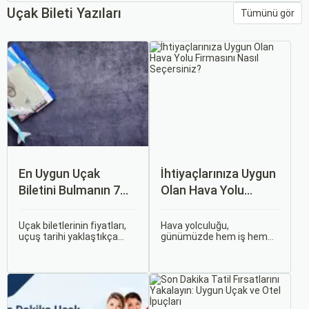
Uçak Bileti Yazıları
Tümünü gör
En Uygun Uçak
İhtiyaçlarınıza Uygun
Biletini Bulmanın 7
Olan Hava Yolu
Püf Noktası
Firmasını Nasıl
Seçersiniz?
Uçak biletlerinin fiyatları,
Hava yolculuğu,
uçuş tarihi yaklaştıkça
günümüzde hem iş hem
genellikle artar. Bu yüzden
de tatil amaçlı seyahat
erken rezervasyon
edenler için vazgeçilmez
yapmak, bütçenizden
bir ulaşım şekli haline geldi.
tasarruf etmenin en etkili
Ancak, her hava yolu
yollarından biridir.
firması sunduğu hizmetler
ve fiyatlandırma politikaları