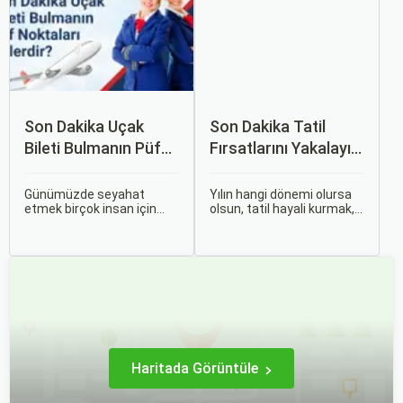
açısından farklılık gösterir.
Son Dakika Uçak
Son Dakika Tatil
Bileti Bulmanın Püf
Fırsatlarını Yakalayın:
Noktaları Nelerdir?
Uygun Uçak ve Otel
İpuçları
Günümüzde seyahat
Yılın hangi dönemi olursa
etmek birçok insan için
olsun, tatil hayali kurmak,
vazgeçilmez bir tutku
bir sonraki seyahatinizi
haline gelmiş durumda.
planlamak heyecan
Ancak, bazen planlarımız
vericidir. Fakat son
son dakikaya kalabiliyor ve
dakikada karar verip bir
bu durumda uygun fiyatlı
anda bavulları toplayıp yola
uçak bileti bulmak
çıkmak bazen zorlayıcı
zorlaşabiliyor.
olabilir.
Haritada Görüntüle