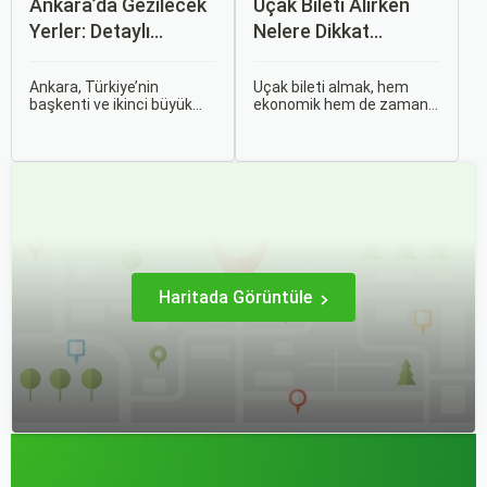
Ankara’da Gezilecek
Uçak Bileti Alırken
Yerler: Detaylı
Nelere Dikkat
Rehber
Etmelisiniz?
Ankara, Türkiye’nin
Uçak bileti almak, hem
başkenti ve ikinci büyük
ekonomik hem de zaman
şehri olarak zengin tarihî
açısından en verimli seçimi
mirası, kültürel etkinlikleri
yapmak açısından dikkat
ve modern yaşam tarzı ile
edilmesi gereken birçok
dikkat çekmektedir.
unsuru barındırır. Bu
Anadolu’nun kalbinde yer
makalede, uçak bileti
alan bu şehir, hem tarihî
alırken dikkat etmeniz
zenginlikleri hem de doğal
gereken önemli noktaları
güzellikleri ile
ele alacak ve Sorgulamax.
ziyaretçilerine çeşitli keşif
imkanları sunmaktadır.
Haritada Görüntüle