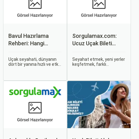
Bavul Hazırlama
Sorgulamax.com:
Rehberi: Hangi
Ucuz Uçak Bileti
Eşyalar Yanınıza
Rehberi
Alınmalı?
Uçak seyahati, dünyanın
Seyahat etmek, yeni yerler
dört bir yanına hızlı ve etkili
keşfetmek, farklı
bir şekilde ulaşmanın en
kültürlerle tanışmak ve
popüler yollarından biridir.
unutulmaz anılar
Ancak, bu tür seyahatler
biriktirmek için mükemmel
için bavul hazırlamak,
bir yoldur. Bu yolculukların
doğru yapılmazsa stresli
ilk adımı ise, genellikle bir
bir deneyim olabilir.
uçak bileti satın almaktır.