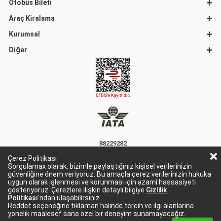
Otobüs Bileti
Araç Kiralama
Kurumsal
Diğer
88229282
Çerez Politikası
15863
Sorgulamax olarak, bizimle paylaştığınız kişisel verilerinizin
güvenliğine önem veriyoruz. Bu amaçla çerez verilerinizin hukuka
uygun olarak işlenmesi ve korunması için azami hassasiyeti
gösteriyoruz. Çerezlere ilişkin detaylı bilgiye
Gizlilik
Politikası
'ndan ulaşabilirsiniz.
Reddet seçeneğine tıklaman halinde tercih ve ilgi alanlarına
yönelik maalesef sana özel bir deneyim sunamayacağız.
Sorgulamax Turizim, TURSAB Belge No: 15863