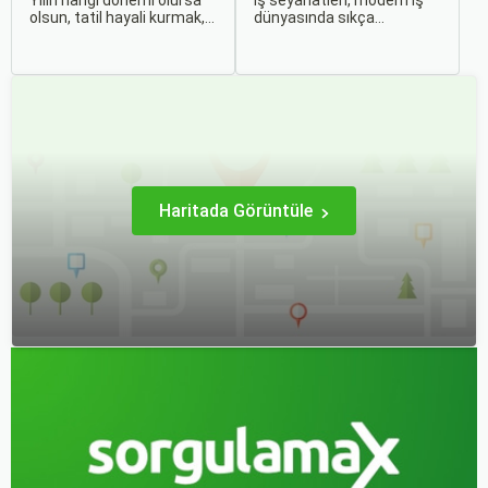
Yılın hangi dönemi olursa
İş seyahatleri, modern iş
olsun, tatil hayali kurmak,
dünyasında sıkça
bir sonraki seyahatinizi
karşılaşılan ve işlevselliği
planlamak heyecan
sağlamak adına özenle
vericidir. Fakat son
planlanması gereken
dakikada karar verip bir
süreçlerdir. Özellikle uçak
anda bavulları toplayıp yola
bileti seçimi, seyahatinizin
çıkmak bazen zorlayıcı
başarısını doğrudan
olabilir.
etkileyen unsurlardan
biridir.
Haritada Görüntüle