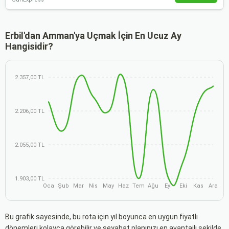
Erbil'dan Amman'ya Uçmak İçin En Ucuz Ay
Hangisidir?
2.357,00 TL
2.206,00 TL
2.055,00 TL
1.903,00 TL
Oca
Şub
Mar
Nis
May
Haz
Tem
Ağu
Eyl
Eki
Kas
Ara
Bu grafik sayesinde, bu rota için yıl boyunca en uygun fiyatlı
dönemleri kolayca görebilir ve seyahat planınızı en avantajlı şekilde