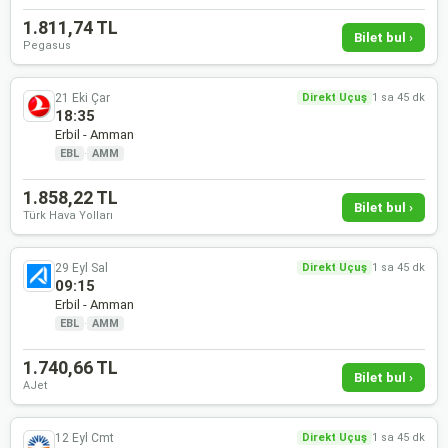
1.811,74 TL
Bilet bul ›
Pegasus
21 Eki Çar
Direkt Uçuş
1 sa 45 dk
18:35
Erbil - Amman
EBL
·
AMM
1.858,22 TL
Bilet bul ›
Türk Hava Yolları
29 Eyl Sal
Direkt Uçuş
1 sa 45 dk
09:15
Erbil - Amman
EBL
·
AMM
1.740,66 TL
Bilet bul ›
AJet
12 Eyl Cmt
Direkt Uçuş
1 sa 45 dk