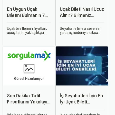
En Uygun Uçak
Uçak Bileti Nasıl Ucuz
Biletini Bulmanın 7
Alınır? Bilmeniz
Püf Noktası
Gereken Tüm
Detaylar
Uçak biletlerinin fiyatları,
Seyahat etmeyi sevenler
uçuş tarihi yaklaştıkça
ya da iş nedeniyle sıkça
genellikle artar. Bu yüzden
seyahat edenler için ucuz
erken rezervasyon
uçak bileti bulmak her
yapmak, bütçenizden
zaman cazip olmuştur.
tasarruf etmenin en etkili
Peki, uçak biletinizi daha
yollarından biridir.
uygun fiyatlarla nasıl
alabilirsiniz? Aslında doğru
zamanda ve doğru
yöntemlerle uçak bileti
almanın birçok püf noktası
var.
Son Dakika Tatil
İş Seyahatleri İçin En
Fırsatlarını Yakalayın:
İyi Uçak Bileti
Uygun Uçak ve Otel
Önerileri
İpuçları