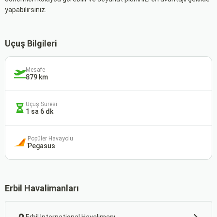
yapabilirsiniz.
Uçuş Bilgileri
Mesafe
879 km
Uçuş Süresi
1 sa 6 dk
Popüler Havayolu
Pegasus
Erbil Havalimanları