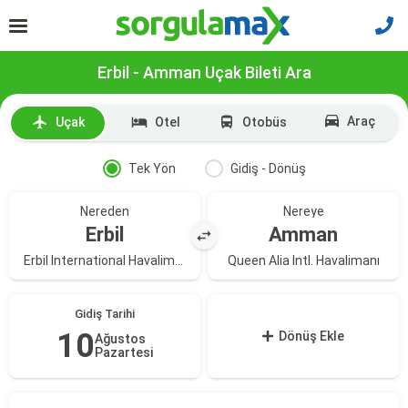
Erbil - Amman Uçak Bileti Ara
Araç
Uçak
Otel
Otobüs
Tek Yön
Gidiş - Dönüş
Nereden
Nereye
Erbil
Amman
Erbil International Havalimanı
Queen Alia Intl. Havalimanı
Gidiş Tarihi
10
Dönüş Ekle
Ağustos
Pazartesi