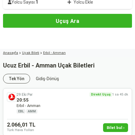
1
Yolcu Sayısı:
Yolcu Ekle
Uçuş Ara
Anasayfa
Uçak Bileti
Erbil - Amman
Ucuz Erbil - Amman Uçak Biletleri
Tek Yön
Gidiş-Dönüş
29 Eki Per
Direkt Uçuş
1 sa 45 dk
20:55
Erbil - Amman
EBL
·
AMM
2.066,01 TL
Bilet bul ›
Türk Hava Yolları