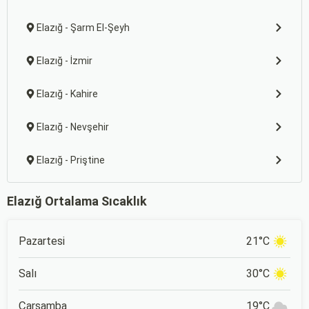
Elazığ - Şarm El-Şeyh
Elazığ - İzmir
Elazığ - Kahire
Elazığ - Nevşehir
Elazığ - Priştine
Elazığ Ortalama Sıcaklık
Pazartesi
21°C
Salı
30°C
Çarşamba
19°C