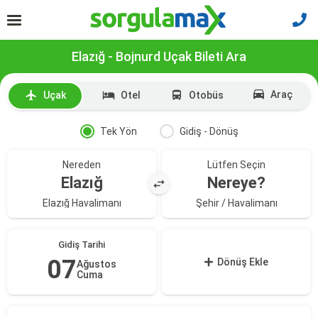
Elazığ - Bojnurd Uçak Bileti Ara
Araç
Uçak
Otel
Otobüs
Tek Yön
Gidiş - Dönüş
Nereden
Lütfen Seçin
Elazığ
Nereye?
Elazığ Havalimanı
Şehir / Havalimanı
Gidiş Tarihi
07
Dönüş Ekle
Ağustos
Cuma