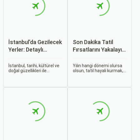
İstanbul’da Gezilecek
Son Dakika Tatil
Yerler: Detaylı
Fırsatlarını Yakalayın:
Rehber
Uygun Uçak ve Otel
İpuçları
İstanbul, tarihi, kültürel ve
Yılın hangi dönemi olursa
doğal güzellikleri ile
olsun, tatil hayali kurmak,
dünyanın en büyüleyici
bir sonraki seyahatinizi
şehirlerinden biridir. İki
planlamak heyecan
kıtayı birleştiren bu şehir,
vericidir. Fakat son
binlerce yıllık tarihine
dakikada karar verip bir
rağmen modern dünyanın
anda bavulları toplayıp yola
dinamikleriyle uyum içinde
çıkmak bazen zorlayıcı
yaşamaktadır.
olabilir.