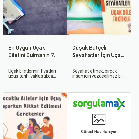
En Uygun Uçak
Düşük Bütçeli
Biletini Bulmanın 7
Seyahatler İçin Uçak
Püf Noktası
Bileti Taktikleri
Uçak biletlerinin fiyatları,
Seyahat etmek, birçok
uçuş tarihi yaklaştıkça
insan için vazgeçilmez bir
genellikle artar. Bu yüzden
tutkudur. Yeni yerler
erken rezervasyon
keşfetmek, farklı
yapmak, bütçenizden
kültürlerle tanışmak ve
tasarruf etmenin en etkili
unutulmaz anılar
yollarından biridir.
biriktirmek için seyahat
etmek harika bir yoldur.