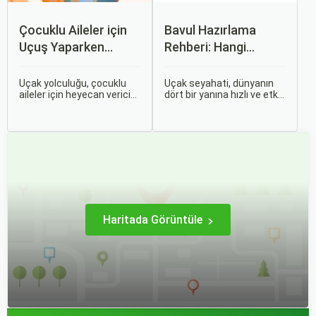
Çocuklu Aileler için
Bavul Hazırlama
Uçuş Yaparken
Rehberi: Hangi
Dikkat Edilmesi
Eşyalar Yanınıza
Gerekenler
Alınmalı?
Uçak yolculuğu, çocuklu
Uçak seyahati, dünyanın
aileler için heyecan verici
dört bir yanına hızlı ve etkili
olmasının yanı sıra, bazen
bir şekilde ulaşmanın en
zorlu ve stresli bir deneyim
popüler yollarından biridir.
olabilir. Ancak, doğru
Ancak, bu tür seyahatler
hazırlık ve stratejilerle bu
için bavul hazırlamak,
deneyimi hem sizin hem
doğru yapılmazsa stresli
de çocuklarınız için keyifli
bir deneyim olabilir.
hale getirebilirsiniz.
Haritada Görüntüle