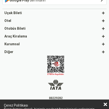
Google Play
'den indirin
Uçak Bileti
Otel
Otobüs Bileti
Araç Kiralama
Kurumsal
Diğer
88229282
Çerez Politikası
15863