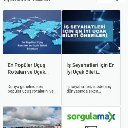
En Popüler Uçuş
İş Seyahatleri İçin En
Rotaları ve Uçak
İyi Uçak Bileti
Bileti Fiyatları
Önerileri
Dünya genelinde en
İş seyahatleri, modern iş
popüler uçuş rotalarını ve
dünyasında sıkça
bu rotalardaki uçak bileti
karşılaşılan ve işlevselliği
fiyatlarına dair ayrıntılı bir
sağlamak adına özenle
analiz yapmak oldukça
planlanması gereken
kapsamlı bir konudur. En
süreçlerdir. Özellikle uçak
popüler rotalar, çeşitli
bileti seçimi, seyahatinizin
faktörlere bağlı olarak
başarısını doğrudan
değişebilir; bunlar arasında
etkileyen unsurlardan
ekonomik durumlar, turizm
biridir.