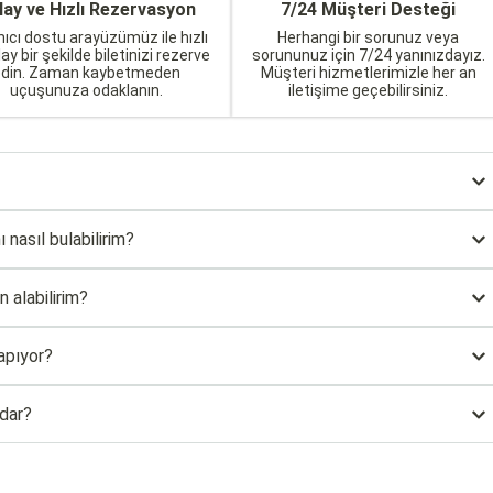
lay ve Hızlı Rezervasyon
7/24 Müşteri Desteği
nıcı dostu arayüzümüz ile hızlı
Herhangi bir sorunuz veya
lay bir şekilde biletinizi rezerve
sorununuz için 7/24 yanınızdayız.
edin. Zaman kaybetmeden
Müşteri hizmetlerimizle her an
uçuşunuza odaklanın.
iletişime geçebilirsiniz.
 nasıl bulabilirim?
 alabilirim?
apıyor?
adar?