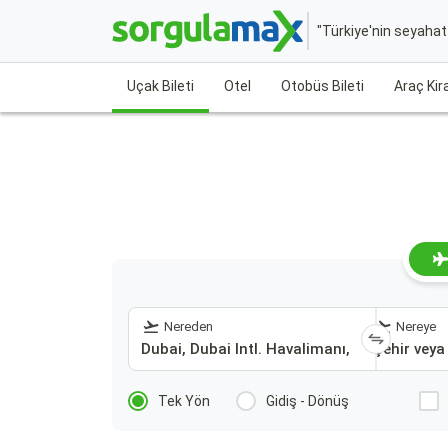
"Türkiye'nin seyaha
Uçak Bileti
Otel
Otobüs Bileti
Araç Ki
Nereden
Nereye
Tek Yön
Gidiş - Dönüş