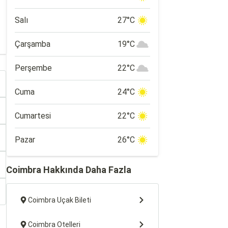
Salı
27°C
Çarşamba
19°C
Perşembe
22°C
Cuma
24°C
Cumartesi
22°C
Pazar
26°C
Coimbra Hakkında Daha Fazla
Coimbra Uçak Bileti
Coimbra Otelleri