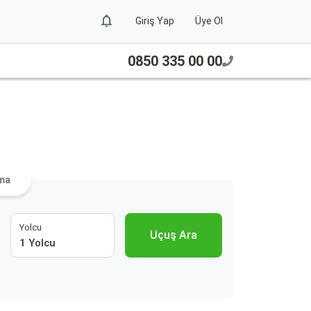
Giriş Yap
Üye Ol
0850 335 00 00
ama
Yolcu
Uçuş Ara
1 Yolcu