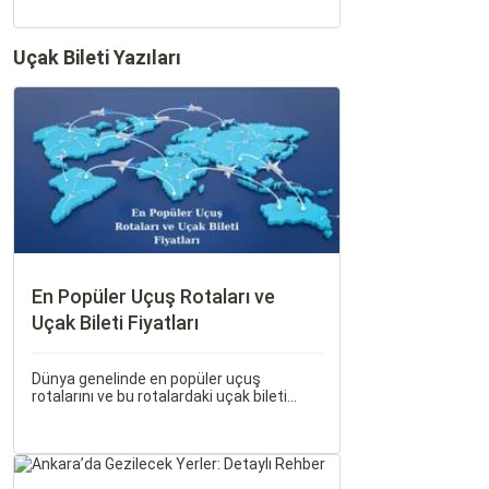
Uçak Bileti Yazıları
En Popüler Uçuş Rotaları ve
Uçak Bileti Fiyatları
Dünya genelinde en popüler uçuş
rotalarını ve bu rotalardaki uçak bileti
fiyatlarına dair ayrıntılı bir analiz yapmak
oldukça kapsamlı bir konudur. En popüler
rotalar, çeşitli faktörlere bağlı olarak
değişebilir; bunlar arasında ekonomik
durumlar, turizm trendleri ve uluslararası