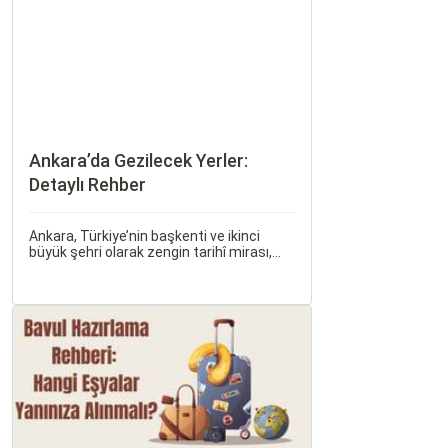
ilişkiler bulunmaktadır.
Ankara’da Gezilecek Yerler:
Detaylı Rehber
Ankara, Türkiye’nin başkenti ve ikinci
büyük şehri olarak zengin tarihî mirası,
kültürel etkinlikleri ve modern yaşam tarzı
ile dikkat çekmektedir. Anadolu’nun
kalbinde yer alan bu şehir, hem tarihî
zenginlikleri hem de doğal güzellikleri ile
ziyaretçilerine çeşitli keşif imkanları
sunmaktadır.