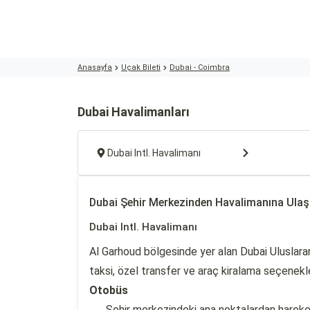
Anasayfa
Uçak Bileti
Dubai - Coimbra
Dubai Havalimanları
Dubai Intl. Havalimanı
Dubai Şehir Merkezinden Havalimanına Ula
Dubai Intl. Havalimanı
Al Garhoud bölgesinde yer alan Dubai Uluslara
taksi, özel transfer ve araç kiralama seçenekler
Otobüs
Şehir merkezindeki ana noktalardan hareket