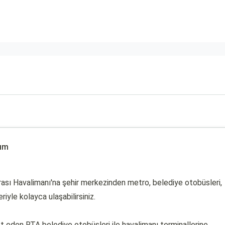
şım
rası Havalimanı'na şehir merkezinden metro, belediye otobüsleri,
iyle kolayca ulaşabilirsiniz.
 eden RTA belediye otobüsleri ile havalimanı terminallerine