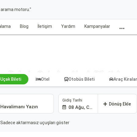
t arama motoru."
...
ralama
Blog
İletişim
Yardım
Kampanyalar
Dubai - Coimbra Uçak Bileti Ara
Uçak Bileti
Otel
Otobüs Bileti
Araç Kiral
Gidiş Tarihi
Dönüş Ekle
08 Ağu, Cmt
Sadece aktarmasız uçuşları göster