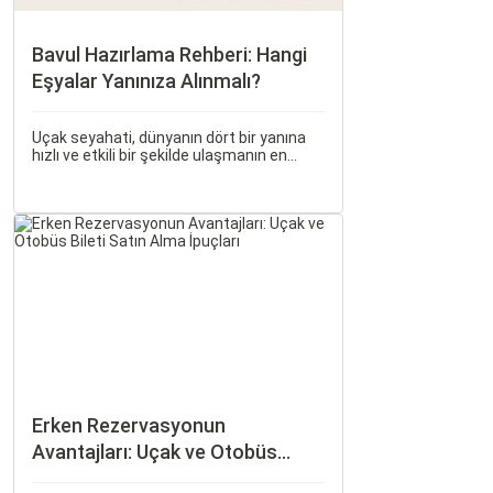
Bavul Hazırlama Rehberi: Hangi
Eşyalar Yanınıza Alınmalı?
Uçak seyahati, dünyanın dört bir yanına
hızlı ve etkili bir şekilde ulaşmanın en
popüler yollarından biridir. Ancak, bu tür
seyahatler için bavul hazırlamak, doğru
yapılmazsa stresli bir deneyim olabilir.
Erken Rezervasyonun
Avantajları: Uçak ve Otobüs
Bileti Satın Alma İpuçları