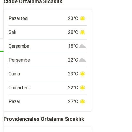
Cidde Ortalama Sıcaklık
Pazartesi
23°C
Salı
28°C
Çarşamba
18°C
Perşembe
22°C
Cuma
23°C
Cumartesi
22°C
Pazar
27°C
Providenciales Ortalama Sıcaklık