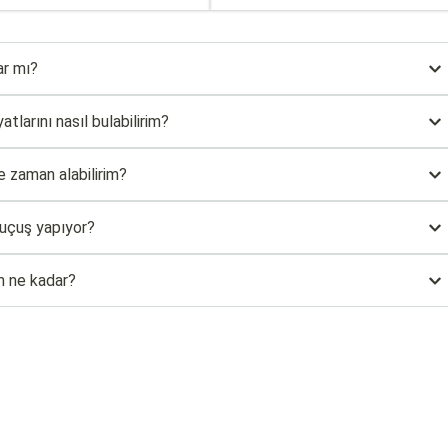
ar mı?
tlarını nasıl bulabilirim?
e zaman alabilirim?
 uçuş yapıyor?
m ne kadar?