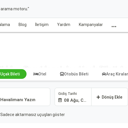
t arama motoru."
...
ralama
Blog
İletişim
Yardım
Kampanyalar
idde - Providenciales Uçak Bileti A
Uçak Bileti
Otel
Otobüs Bileti
Araç Kiral
Gidiş Tarihi
Dönüş Ekle
08 Ağu, Cmt
Sadece aktarmasız uçuşları göster