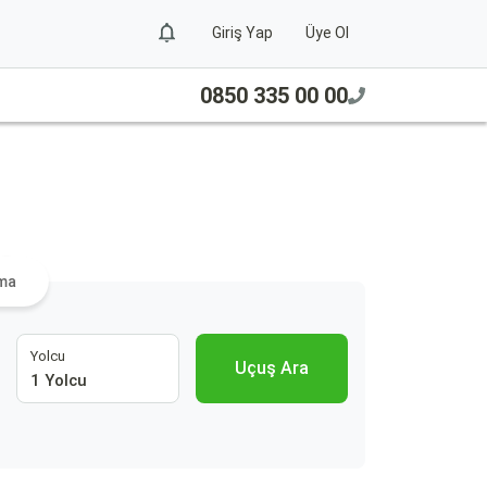
Giriş Yap
Üye Ol
0850 335 00 00
ra
ama
Yolcu
Uçuş Ara
1 Yolcu