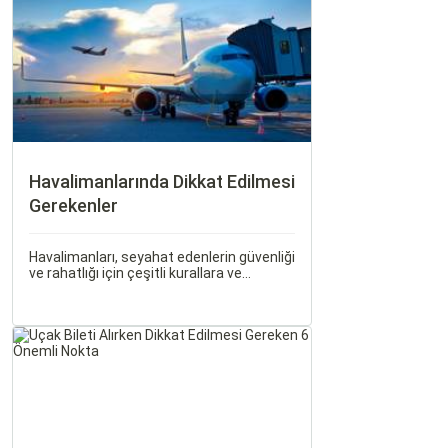
biletlerine erken rezervasyon yapmak,
daha uygun fiyatlarla uçuş imkanı sağlar.
Havalimanlarında Dikkat Edilmesi
Gerekenler
Havalimanları, seyahat edenlerin güvenliği
ve rahatlığı için çeşitli kurallara ve
düzenlemelere tabidir. Bu yazıda,
havalimanlarında dikkat edilmesi gereken
önemli noktaları, güvenlik kontrollerini ve
bekleme süreleri hakkında ipuçlarını
detaylı bir şekilde ele alacağız.