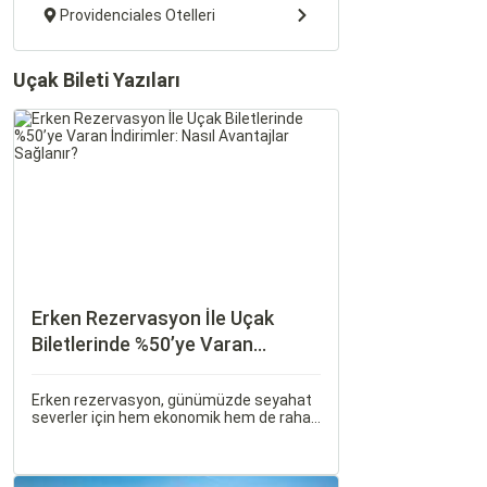
Providenciales Otelleri
Uçak Bileti Yazıları
Erken Rezervasyon İle Uçak
Biletlerinde %50’ye Varan
İndirimler: Nasıl Avantajlar
Sağlanır?
Erken rezervasyon, günümüzde seyahat
severler için hem ekonomik hem de rahat
bir uçuş deneyimi sunmanın en önemli
yollarından biri haline gelmiştir. Özellikle
tatil veya iş seyahatlerinde uçak