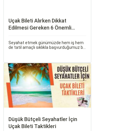
Uçak Bileti Alırken Dikkat
Edilmesi Gereken 6 Önemli
Nokta
Seyahat etmek günümüzde hem iş hem
de tatil amaçlı sıklıkla başvurduğumuz bir
aktivite haline geldi. Özellikle uçak bileti
alırken doğru kararları vermek, hem
bütçeyi korumak hem de konforlu bir
seyahat sağlamak adına büyük önem
taşır.
Düşük Bütçeli Seyahatler İçin
Uçak Bileti Taktikleri