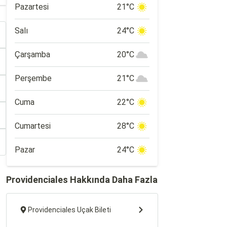
Pazartesi
21°C
Salı
24°C
Çarşamba
20°C
Perşembe
21°C
Cuma
22°C
Cumartesi
28°C
Pazar
24°C
Providenciales Hakkında Daha Fazla
Providenciales Uçak Bileti