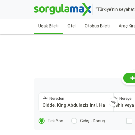
"Türkiye'nin seyaha
Uçak Bileti
Otel
Otobüs Bileti
Araç Ki
C
Nereden
Nereye
Tek Yön
Gidiş - Dönüş