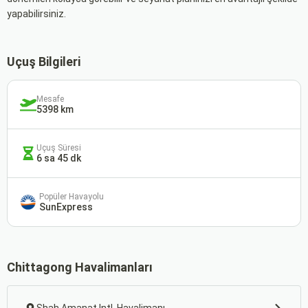
yapabilirsiniz.
Uçuş Bilgileri
Mesafe
5398 km
Uçuş Süresi
6 sa 45 dk
Popüler Havayolu
SunExpress
Chittagong Havalimanları