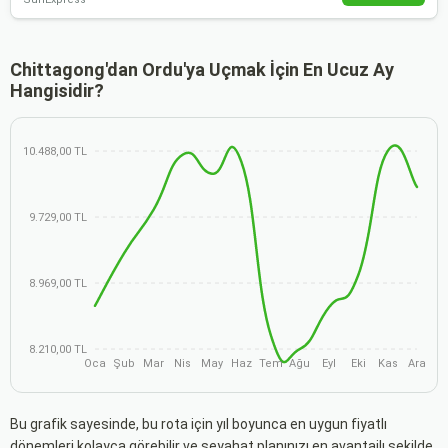
Chittagong'dan Ordu'ya Uçmak İçin En Ucuz Ay
Hangisidir?
10.488,00 TL
9.729,00 TL
8.969,00 TL
8.210,00 TL
Oca
Şub
Mar
Nis
May
Haz
Tem
Ağu
Eyl
Eki
Kas
Ara
Bu grafik sayesinde, bu rota için yıl boyunca en uygun fiyatlı
dönemleri kolayca görebilir ve seyahat planınızı en avantajlı şekilde