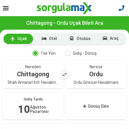
Chittagong - Ordu Uçak Bileti Ara
Araç
Uçak
Otel
Otobüs
Tek Yön
Gidiş - Dönüş
Nereden
Nereye
Chittagong
Ordu
Shah Amanat Intl. Havalimanı
Ordu Giresun Havalimanı
Gidiş Tarihi
10
Dönüş Ekle
Ağustos
Pazartesi