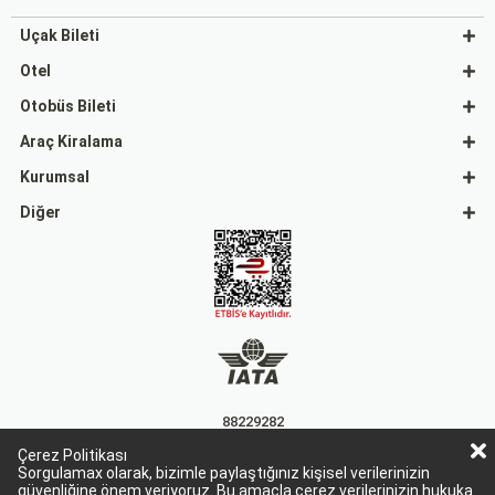
Uçak Bileti
Otel
Otobüs Bileti
Araç Kiralama
Kurumsal
Diğer
88229282
Çerez Politikası
15863
Sorgulamax olarak, bizimle paylaştığınız kişisel verilerinizin
güvenliğine önem veriyoruz. Bu amaçla çerez verilerinizin hukuka