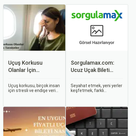
Uçuş Korkusu
Sorgulamax.com:
Olanlar İçin
Ucuz Uçak Bileti
Tavsiyeler
Rehberi
Uçuş korkusu, birçok insan
Seyahat etmek, yeni yerler
için stresli ve endişe verici
keşfetmek, farklı
bir durumdur. Uçuş
kültürlerle tanışmak ve
sırasında hissedilen bu
unutulmaz anılar
korku ve endişe, seyahat
biriktirmek için mükemmel
etmek zorunda olan kişiler
bir yoldur. Bu yolculukların
için büyük bir sorun teşkil
ilk adımı ise, genellikle bir
edebilir.
uçak bileti satın almaktır.