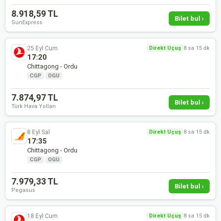
8.918,59 TL
Bilet bul ›
SunExpress
25 Eyl Cum
Direkt Uçuş
8 sa 15 dk
17:20
Chittagong - Ordu
CGP
·
OGU
7.874,97 TL
Bilet bul ›
Türk Hava Yolları
8 Eyl Sal
Direkt Uçuş
8 sa 15 dk
17:35
Chittagong - Ordu
CGP
·
OGU
7.979,33 TL
Bilet bul ›
Pegasus
18 Eyl Cum
Direkt Uçuş
8 sa 15 dk