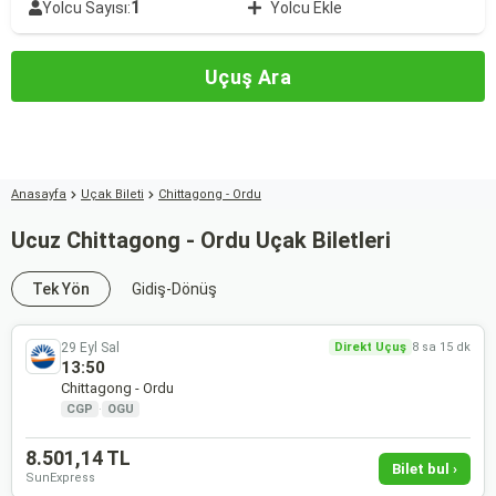
1
Yolcu Sayısı:
Yolcu Ekle
Uçuş Ara
Anasayfa
Uçak Bileti
Chittagong - Ordu
Ucuz Chittagong - Ordu Uçak Biletleri
Tek Yön
Gidiş-Dönüş
29 Eyl Sal
Direkt Uçuş
8 sa 15 dk
13:50
Chittagong - Ordu
CGP
·
OGU
8.501,14 TL
Bilet bul ›
SunExpress