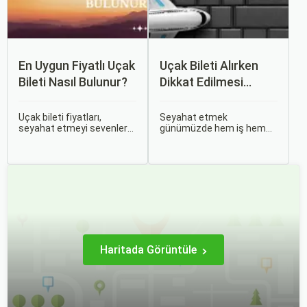
En Uygun Fiyatlı Uçak
Uçak Bileti Alırken
Bileti Nasıl Bulunur?
Dikkat Edilmesi
Gereken 6 Önemli
Nokta
Uçak bileti fiyatları,
Seyahat etmek
seyahat etmeyi sevenler
günümüzde hem iş hem
için önemli bir maliyet
de tatil amaçlı sıklıkla
kalemidir. Ancak, doğru
başvurduğumuz bir
stratejiler ve biraz
aktivite haline geldi.
araştırma ile uygun fiyatlı
Özellikle uçak bileti alırken
uçak bileti bulmak
doğru kararları vermek,
mümkündür.
hem bütçeyi korumak hem
de konforlu bir seyahat
sağlamak adına büyük
önem taşır.
Haritada Görüntüle