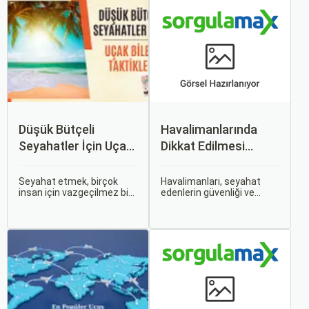
Düşük Bütçeli
Havalimanlarında
Seyahatler İçin Uçak
Dikkat Edilmesi
Bileti Taktikleri
Gerekenler
Seyahat etmek, birçok
Havalimanları, seyahat
insan için vazgeçilmez bir
edenlerin güvenliği ve
tutkudur. Yeni yerler
rahatlığı için çeşitli
keşfetmek, farklı
kurallara ve düzenlemelere
kültürlerle tanışmak ve
tabidir. Bu yazıda,
unutulmaz anılar
havalimanlarında dikkat
biriktirmek için seyahat
edilmesi gereken önemli
etmek harika bir yoldur.
noktaları, güvenlik
kontrollerini ve bekleme
süreleri hakkında ipuçlarını
detaylı bir şekilde ele
alacağız.