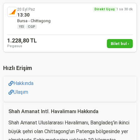
20 Eyl Paz
Direkt Uçuş
1 sa 30 dk
13:30
Bursa - Chittagong
YEI
·
CGP
1.228,80 TL
Bilet bul ›
Pegasus
Hızlı Erişim
Hakkında
Ulaşım
Shah Amanat Intl. Havalimanı Hakkında
Shah Amanat Uluslararası Havalimanı, Bangladeş'in ikinci
büyük şehri olan Chittagong'un Patenga bölgesinde yer