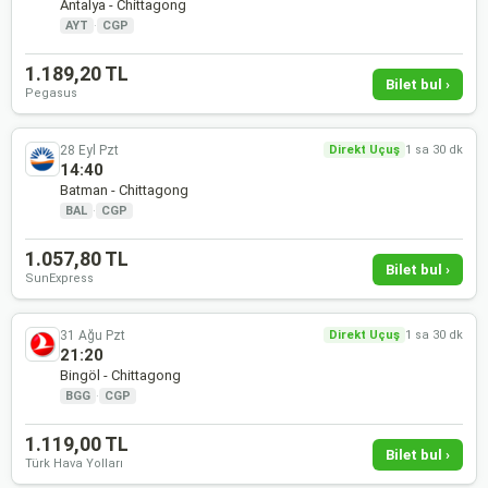
Antalya - Chittagong
AYT
·
CGP
1.189,20 TL
Bilet bul ›
Pegasus
28 Eyl Pzt
Direkt Uçuş
1 sa 30 dk
14:40
Batman - Chittagong
BAL
·
CGP
1.057,80 TL
Bilet bul ›
SunExpress
31 Ağu Pzt
Direkt Uçuş
1 sa 30 dk
21:20
Bingöl - Chittagong
BGG
·
CGP
1.119,00 TL
Bilet bul ›
Türk Hava Yolları