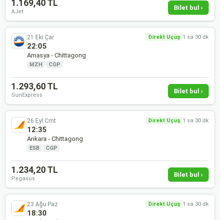
1.169,40 TL
Bilet bul ›
AJet
21 Eki Çar
Direkt Uçuş
1 sa 30 dk
22:05
Amasya - Chittagong
MZH
·
CGP
1.293,60 TL
Bilet bul ›
SunExpress
26 Eyl Cmt
Direkt Uçuş
1 sa 30 dk
12:35
Ankara - Chittagong
ESB
·
CGP
1.234,20 TL
Bilet bul ›
Pegasus
23 Ağu Paz
Direkt Uçuş
1 sa 30 dk
18:30