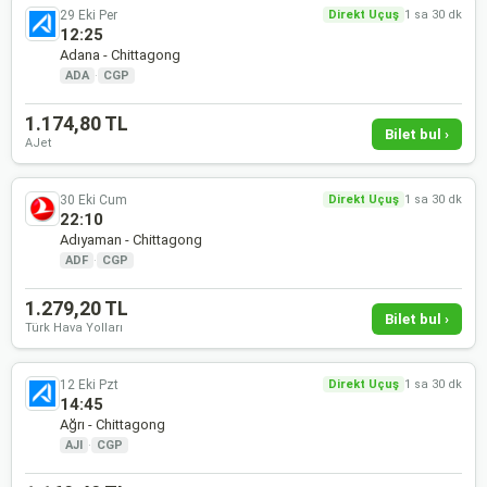
29 Eki Per
Direkt Uçuş
1 sa 30 dk
12:25
Adana - Chittagong
ADA
·
CGP
1.174,80 TL
Bilet bul ›
AJet
30 Eki Cum
Direkt Uçuş
1 sa 30 dk
22:10
Adıyaman - Chittagong
ADF
·
CGP
1.279,20 TL
Bilet bul ›
Türk Hava Yolları
12 Eki Pzt
Direkt Uçuş
1 sa 30 dk
14:45
Ağrı - Chittagong
AJI
·
CGP