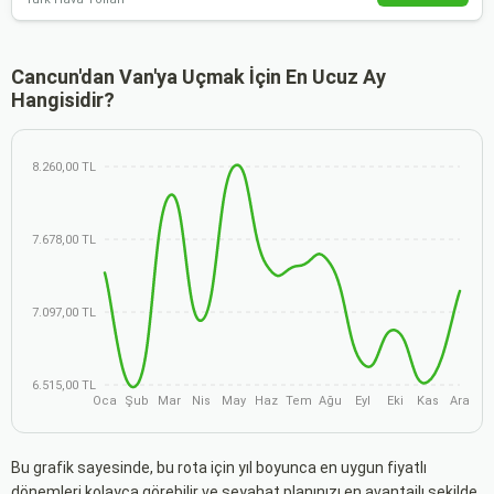
Cancun'dan Van'ya Uçmak İçin En Ucuz Ay
Hangisidir?
8.260,00 TL
7.678,00 TL
7.097,00 TL
6.515,00 TL
Oca
Şub
Mar
Nis
May
Haz
Tem
Ağu
Eyl
Eki
Kas
Ara
Bu grafik sayesinde, bu rota için yıl boyunca en uygun fiyatlı
dönemleri kolayca görebilir ve seyahat planınızı en avantajlı şekilde