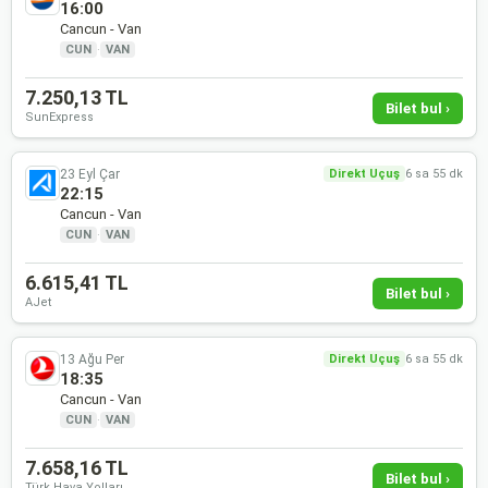
16:00
Cancun - Van
CUN
·
VAN
7.250,13 TL
Bilet bul ›
SunExpress
23 Eyl Çar
Direkt Uçuş
6 sa 55 dk
22:15
Cancun - Van
CUN
·
VAN
6.615,41 TL
Bilet bul ›
AJet
13 Ağu Per
Direkt Uçuş
6 sa 55 dk
18:35
Cancun - Van
CUN
·
VAN
7.658,16 TL
Bilet bul ›
Türk Hava Yolları