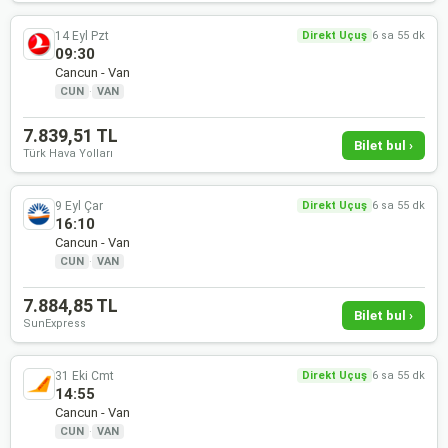
14 Eyl Pzt
Direkt Uçuş
6 sa 55 dk
09:30
Cancun - Van
CUN
·
VAN
7.839,51 TL
Bilet bul ›
Türk Hava Yolları
9 Eyl Çar
Direkt Uçuş
6 sa 55 dk
16:10
Cancun - Van
CUN
·
VAN
7.884,85 TL
Bilet bul ›
SunExpress
31 Eki Cmt
Direkt Uçuş
6 sa 55 dk
14:55
Cancun - Van
CUN
·
VAN