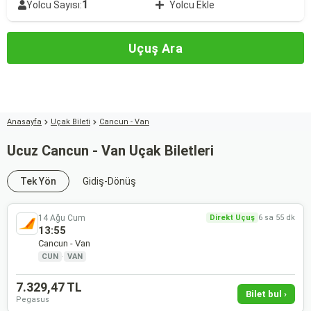
1
Yolcu Sayısı:
Yolcu Ekle
Uçuş Ara
Anasayfa
Uçak Bileti
Cancun - Van
Ucuz Cancun - Van Uçak Biletleri
Tek Yön
Gidiş-Dönüş
14 Ağu Cum
Direkt Uçuş
6 sa 55 dk
13:55
Cancun - Van
CUN
·
VAN
7.329,47 TL
Bilet bul ›
Pegasus