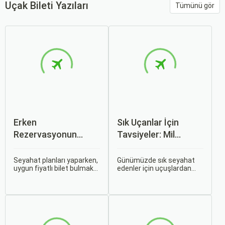
Uçak Bileti Yazıları
Tümünü gör
Erken
Sık Uçanlar İçin
Rezervasyonun
Tavsiyeler: Mil
Avantajları: Uçak ve
Puanları ve Fırsatlar
Otobüs Bileti Satın
Seyahat planları yaparken,
Günümüzde sık seyahat
uygun fiyatlı bilet bulmak
edenler için uçuşlardan
Alma İpuçları
ve bu sayede bütçenizi
maksimum verim almak
korumak herkesin
oldukça önemli. Bu
arzusudur. Günümüzde
noktada devreye mil
erken rezervasyon
puanları ve çeşitli seyahat
yapmak, yalnızca
fırsatları giriyor.
seyahatin maliyetini
azaltmakla kalmaz, aynı