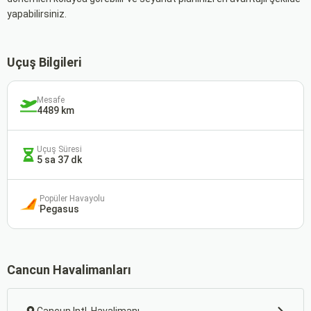
yapabilirsiniz.
Uçuş Bilgileri
Mesafe
4489 km
Uçuş Süresi
5 sa 37 dk
Popüler Havayolu
Pegasus
Cancun Havalimanları