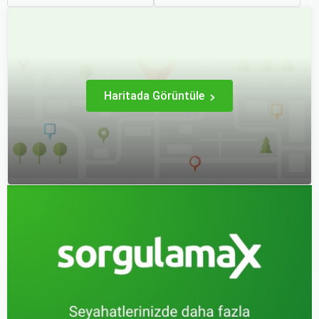
aktivite haline geldi.
analiz yapmak oldukça
Özellikle uçak bileti alırken
kapsamlı bir konudur. En
doğru kararları vermek,
popüler rotalar, çeşitli
hem bütçeyi korumak hem
faktörlere bağlı olarak
de konforlu bir seyahat
değişebilir; bunlar arasında
sağlamak adına büyük
ekonomik durumlar, turizm
önem taşır.
trendleri ve uluslararası
ilişkiler bulunmaktadır.
Haritada Görüntüle