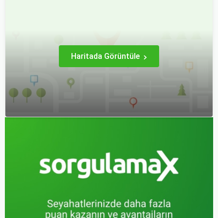
daha keyifli bir tatil
son dakikaya kalabiliyor ve
geçirmenizi sağlar. Bu
bu durumda uygun fiyatlı
yazıda, mevsimsel
uçak bileti bulmak
değişiklikleri, özel tatil
zorlaşabiliyor.
günlerini ve Sorgulamax.
Haritada Görüntüle