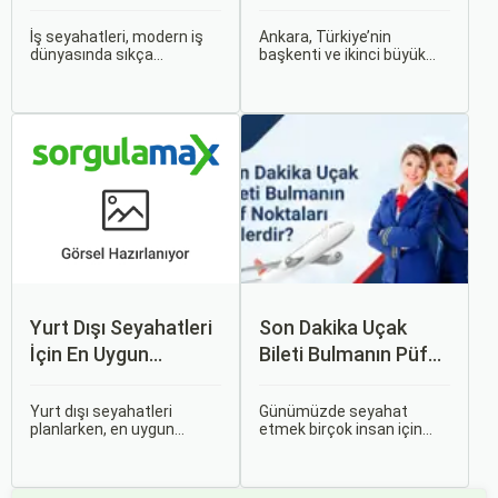
Önerileri
Rehber
İş seyahatleri, modern iş
Ankara, Türkiye’nin
dünyasında sıkça
başkenti ve ikinci büyük
karşılaşılan ve işlevselliği
şehri olarak zengin tarihî
sağlamak adına özenle
mirası, kültürel etkinlikleri
planlanması gereken
ve modern yaşam tarzı ile
süreçlerdir. Özellikle uçak
dikkat çekmektedir.
bileti seçimi, seyahatinizin
Anadolu’nun kalbinde yer
başarısını doğrudan
alan bu şehir, hem tarihî
etkileyen unsurlardan
zenginlikleri hem de doğal
biridir.
güzellikleri ile
ziyaretçilerine çeşitli keşif
imkanları sunmaktadır.
Yurt Dışı Seyahatleri
Son Dakika Uçak
İçin En Uygun
Bileti Bulmanın Püf
Zamanlar
Noktaları Nelerdir?
Yurt dışı seyahatleri
Günümüzde seyahat
planlarken, en uygun
etmek birçok insan için
zaman dilimlerini seçmek
vazgeçilmez bir tutku
hem ekonomik açıdan
haline gelmiş durumda.
avantaj sağlar hem de
Ancak, bazen planlarımız