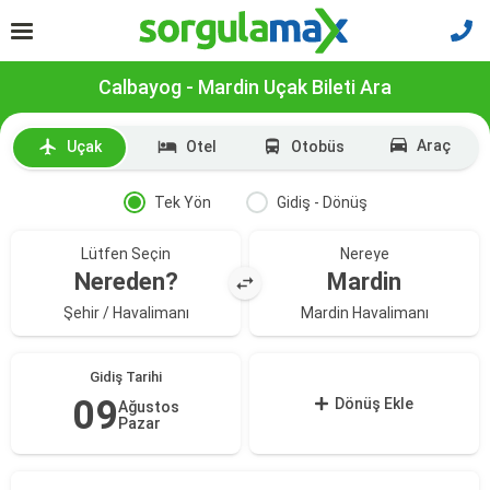
Calbayog - Mardin Uçak Bileti Ara
Araç
Uçak
Otel
Otobüs
Tek Yön
Gidiş - Dönüş
Lütfen Seçin
Nereye
Nereden?
Mardin
Şehir / Havalimanı
Mardin Havalimanı
Gidiş Tarihi
09
Dönüş Ekle
Ağustos
Pazar