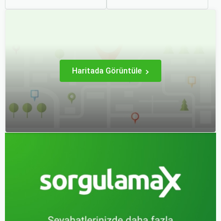
tabidir. Bu yazıda,
yapmak, bütçenizden
havalimanlarında dikkat
tasarruf etmenin en etkili
edilmesi gereken önemli
yollarından biridir.
noktaları, güvenlik
kontrollerini ve bekleme
süreleri hakkında ipuçlarını
detaylı bir şekilde ele
alacağız.
Haritada Görüntüle