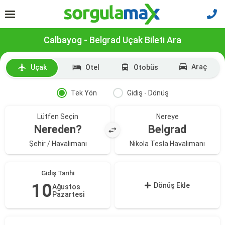
Calbayog - Belgrad Uçak Bileti Ara
Araç
Uçak
Otel
Otobüs
Tek Yön
Gidiş - Dönüş
Lütfen Seçin
Nereye
Nereden?
Belgrad
Şehir / Havalimanı
Nikola Tesla Havalimanı
Gidiş Tarihi
10
Dönüş Ekle
Ağustos
Pazartesi