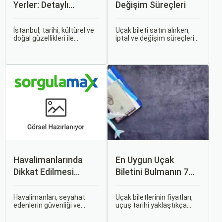
Yerler: Detaylı
Değişim Süreçleri
Rehber
İstanbul, tarihi, kültürel ve
Uçak bileti satın alırken,
doğal güzellikleri ile
iptal ve değişim süreçlerini
dünyanın en büyüleyici
bilmek, seyahatinizde
şehirlerinden biridir. İki
beklenmedik durumlarla
kıtayı birleştiren bu şehir,
karşılaştığınızda size
binlerce yıllık tarihine
büyük avantaj sağlar. Bu
rağmen modern dünyanın
makalede, uçak bileti iptal
dinamikleriyle uyum içinde
ve değişim süreçlerinin
yaşamaktadır.
nasıl işlediği, hangi
durumlarda ücret iadesi
alabileceğiniz konularına
değineceğiz.
Havalimanlarında
En Uygun Uçak
Dikkat Edilmesi
Biletini Bulmanın 7
Gerekenler
Püf Noktası
Havalimanları, seyahat
Uçak biletlerinin fiyatları,
edenlerin güvenliği ve
uçuş tarihi yaklaştıkça
rahatlığı için çeşitli
genellikle artar. Bu yüzden
kurallara ve düzenlemelere
erken rezervasyon