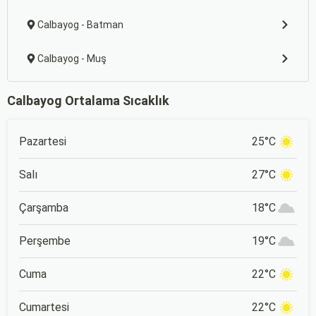
Calbayog - Batman
Calbayog - Muş
Calbayog Ortalama Sıcaklık
Pazartesi
25°C
Salı
27°C
Çarşamba
18°C
Perşembe
19°C
Cuma
22°C
Cumartesi
22°C