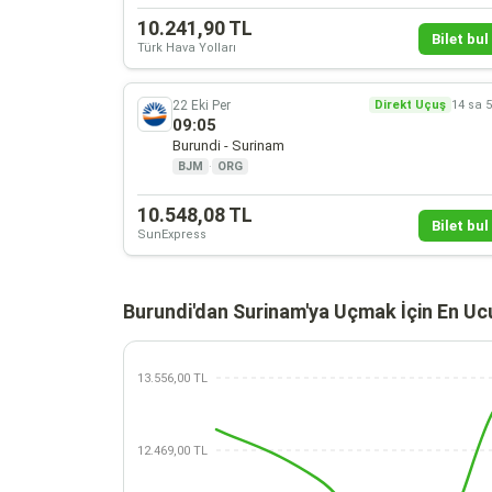
10.241,90 TL
Bilet bul 
Türk Hava Yolları
22 Eki Per
Direkt Uçuş
14 sa 
09:05
Burundi - Surinam
BJM
·
ORG
10.548,08 TL
Bilet bul 
SunExpress
Burundi'dan Surinam'ya Uçmak İçin En Uc
13.556,00 TL
12.469,00 TL