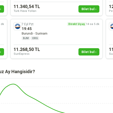
11.340,54 TL
1
›
Bilet bul ›
Türk Hava Yolları
Pe
7 Eyl Pzt
5 dk
Direkt Uçuş
14 sa 5 dk
19:45
Burundi - Surinam
BJM
·
ORG
11.268,50 TL
1
›
Bilet bul ›
SunExpress
Su
uz Ay Hangisidir?