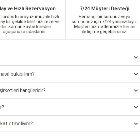
lay ve Hızlı Rezervasyon
7/24 Müşteri Desteği
nıcı dostu arayüzümüz ile hızlı
Herhangi bir sorunuz veya
lay bir şekilde biletinizi rezerve
sorununuz için 7/24 yanınızdayız.
edin. Zaman kaybetmeden
Müşteri hizmetlerimizle her an
uçuşunuza odaklanın.
iletişime geçebilirsiniz.
nasıl bulabilirim?
rketleri hangileridir?
r?
ikkat etmeliyim?