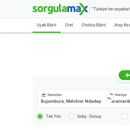
"Türkiye'nin seyaha
Uçak Bileti
Otel
Otobüs Bileti
Araç Ki
Nereden
Nereye
Tek Yön
Gidiş - Dönüş