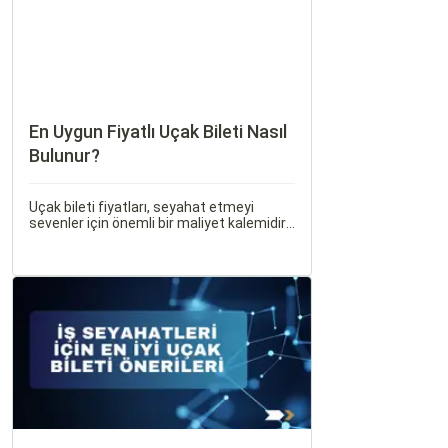
En Uygun Fiyatlı Uçak Bileti Nasıl
Bulunur?
Uçak bileti fiyatları, seyahat etmeyi
sevenler için önemli bir maliyet kalemidir.
Ancak, doğru stratejiler ve biraz
araştırma ile uygun fiyatlı uçak bileti
bulmak mümkündür.