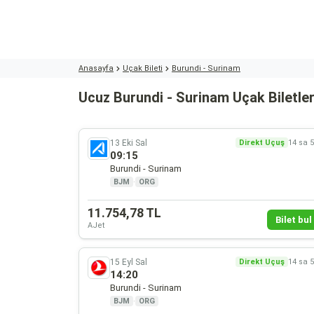
Anasayfa
Uçak Bileti
Burundi - Surinam
Ucuz Burundi - Surinam Uçak Biletler
13 Eki Sal
Direkt Uçuş
14 sa 
09:15
Burundi - Surinam
BJM
·
ORG
11.754,78 TL
Bilet bul 
AJet
15 Eyl Sal
Direkt Uçuş
14 sa 
14:20
Burundi - Surinam
BJM
·
ORG