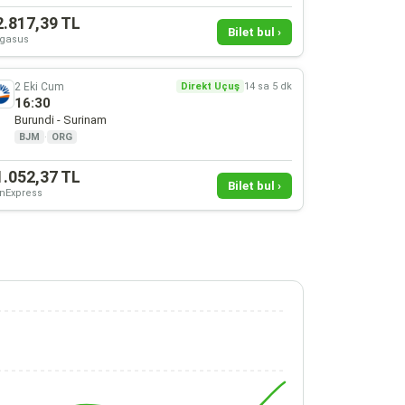
2.817,39 TL
Bilet bul ›
gasus
2 Eki Cum
Direkt Uçuş
14 sa 5 dk
16:30
Burundi - Surinam
BJM
·
ORG
1.052,37 TL
Bilet bul ›
nExpress