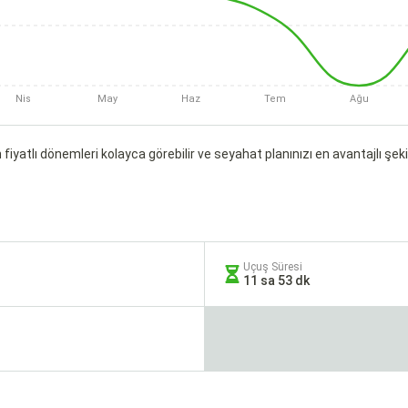
Nis
May
Haz
Tem
Ağu
fiyatlı dönemleri kolayca görebilir ve seyahat planınızı en avantajlı şekil
Uçuş Süresi
11 sa 53 dk