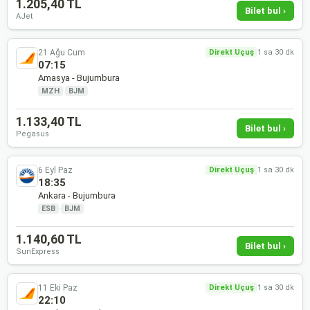
1.205,40 TL
Bilet bul ›
AJet
21 Ağu Cum
Direkt Uçuş
1 sa 30 dk
07:15
Amasya - Bujumbura
MZH
·
BJM
1.133,40 TL
Bilet bul ›
Pegasus
6 Eyl Paz
Direkt Uçuş
1 sa 30 dk
18:35
Ankara - Bujumbura
ESB
·
BJM
1.140,60 TL
Bilet bul ›
SunExpress
11 Eki Paz
Direkt Uçuş
1 sa 30 dk
22:10