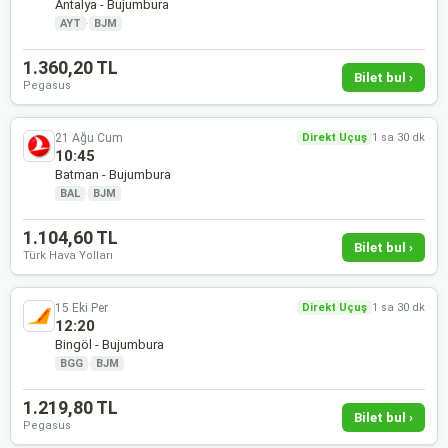
Antalya - Bujumbura
AYT
·
BJM
1.360,20 TL
Bilet bul ›
Pegasus
21 Ağu Cum
Direkt Uçuş
1 sa 30 dk
10:45
Batman - Bujumbura
BAL
·
BJM
1.104,60 TL
Bilet bul ›
Türk Hava Yolları
15 Eki Per
Direkt Uçuş
1 sa 30 dk
12:20
Bingöl - Bujumbura
BGG
·
BJM
1.219,80 TL
Bilet bul ›
Pegasus