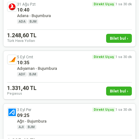
31 Ağu Pzt
Direkt Uçuş
1 sa 30 dk
10:40
Adana - Bujumbura
ADA
·
BJM
1.248,60 TL
Bilet bul ›
Türk Hava Yolları
5 Eyl Cmt
Direkt Uçuş
1 sa 30 dk
10:35
Adıyaman - Bujumbura
ADF
·
BJM
1.331,40 TL
Bilet bul ›
Pegasus
3 Eyl Per
Direkt Uçuş
1 sa 30 dk
09:25
Ağrı - Bujumbura
AJI
·
BJM