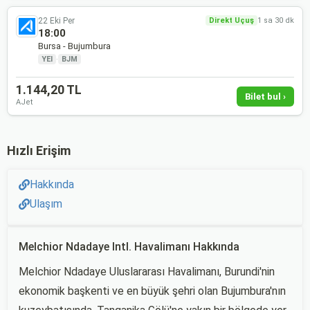
22 Eki Per
Direkt Uçuş
1 sa 30 dk
18:00
Bursa - Bujumbura
YEI
·
BJM
1.144,20 TL
Bilet bul ›
AJet
Hızlı Erişim
Hakkında
Ulaşım
Melchior Ndadaye Intl. Havalimanı Hakkında
Melchior Ndadaye Uluslararası Havalimanı, Burundi'nin
ekonomik başkenti ve en büyük şehri olan Bujumbura'nın