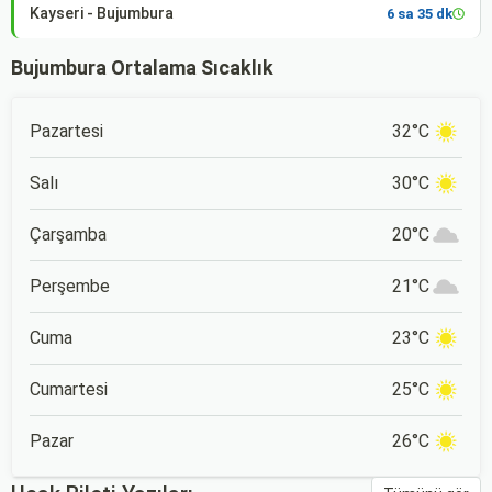
Kayseri - Bujumbura
6 sa 35 dk
Bujumbura Ortalama Sıcaklık
Pazartesi
32°C
Salı
30°C
Çarşamba
20°C
Perşembe
21°C
Cuma
23°C
Cumartesi
25°C
Pazar
26°C